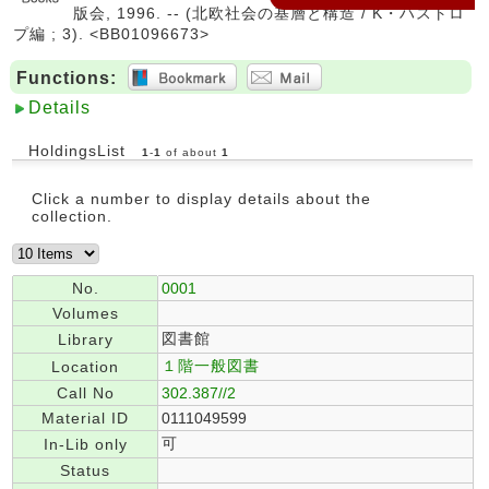
版会, 1996. -- (北欧社会の基層と構造 / K・ハストロ
プ編 ; 3). <BB01096673>
Functions:
Details
HoldingsList
1
-
1
of about
1
Click a number to display details about the
collection.
No.
0001
Volumes
図書館
Library
１階一般図書
Location
Call No
302.387//2
Material ID
0111049599
可
In-Lib only
Status