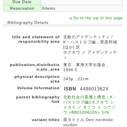
Due Date
Reservation
0items
Go to the top of this page
Bibliography Details
title and statement of
北欧のアイデンティティ /
responsibility area
K・ハストロプ編 ; 菅原邦城
[ほか] 訳
ホクオウ ノ アイデンティテ
ィ
publication,distributio
東京 : 東海大学出版会 ,
n,etc.,area
1996.5
physical description
243p ; 22cm
area
Volume Information
ISBN
448601362X
parent bibliography
北欧社会の基層と構造 / K・
link
ハストロプ編||ホクオウ シ
ャカイ ノ キソウ ト コウゾ
ウ <BB01096105> 3//b
variant titles
原タイトル:Den nordiske
verden