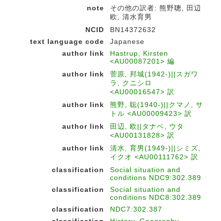
note
その他の訳者: 熊野聰, 田辺
欧, 清水育男
NCID
BN14372632
text language code
Japanese
author link
Hastrup, Kirsten
<AU00087201> 編
author link
菅原, 邦城(1942-)||スガワ
ラ, クニシロ
<AU00016547> 訳
author link
熊野, 聡(1940-)||クマノ, サ
トル <AU00009423> 訳
author link
田辺, 欧||タナベ, ウタ
<AU00131828> 訳
author link
清水, 育男(1949-)||シミズ,
イクオ <AU00111762> 訳
classification
Social situation and
conditions NDC9:302.389
classification
Social situation and
conditions NDC8:302.389
classification
NDC7:302.387