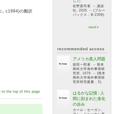
した
佐野貴司著. -- 講談
社, 2025. -- (ブルー
Inc., c1994)の翻訳
バックス ; B-2309).
next
recommended access
アメリカ黒人問題
前田一郎著. -- 熊本
商科大学海外事情研
究所, 1979. -- (熊本
商科大学海外事情研
究所研究叢書 ; 5).
 to the top of this page
はるかな記憶 : 人
間に刻まれた進化
の歩み
カール・セーガン,