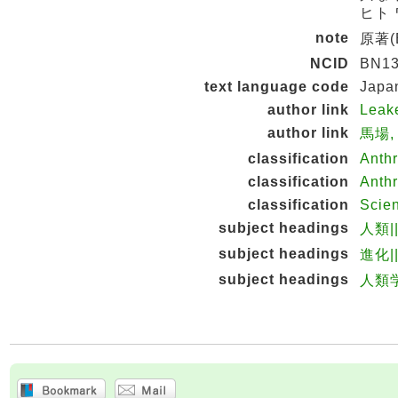
ヒト 
note
原著(Ba
NCID
BN13
text language code
Japa
author link
Leak
author link
馬場, 
classification
Anth
classification
Anth
classification
Scie
subject headings
人類|
subject headings
進化|
subject headings
人類