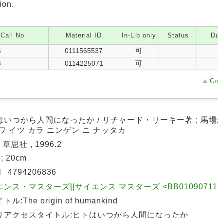
ion.
Call No
Material ID
In-Lib only
Status
Du
6
0111565537
可
6
0114225071
可
Go
はいつから人間になったか / リチャード・リーキー著 ; 馬
ワ イツ カラ ニンゲン ニ ナッタカ
 草思社 , 1996.2
 ; 20cm
N
4794206836
ンス・マスターズ||サイエンス マスターズ <BB01090711> 
ル:The origin of humankind
りアクセスタイトル:ヒトはいつから人間になったか