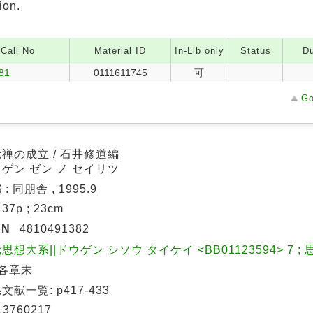
ion.
Call No
Material ID
In-Lib only
Status
Du
/81
0111611745
可
Go
禅の成立 / 石井修道編
ゲン ゼン ノ セイリツ
: 同朋舎 , 1995.9
 437p ; 23cm
BN
4810491382
思想大系||ドウゲン シソウ タイケイ <BB01123594> 7 ; 
 各章末
文献一覧: p417-433
13760217