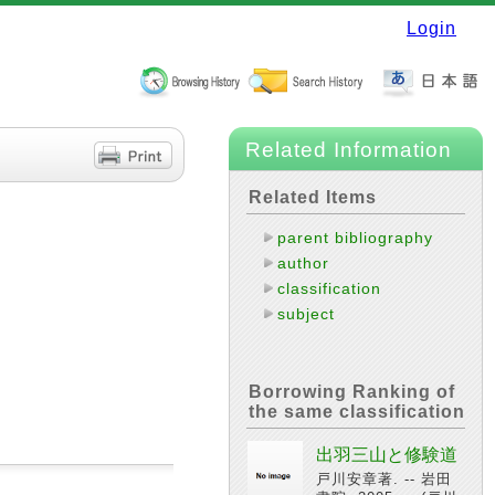
Login
Related Information
Related Items
parent bibliography
author
classification
subject
Borrowing Ranking of
the same classification
出羽三山と修験道
戸川安章著. -- 岩田