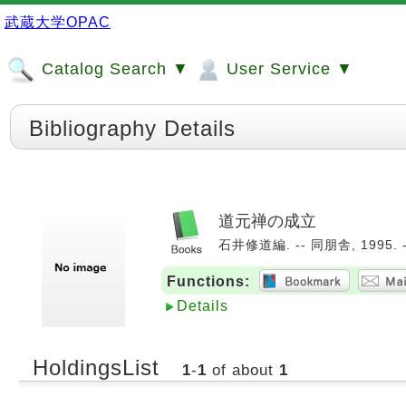
武蔵大学OPAC
Catalog Search ▼
User Service ▼
Bibliography Details
道元禅の成立
石井修道編. -- 同朋舎, 1995. 
Functions:
Details
HoldingsList
1
-
1
of about
1