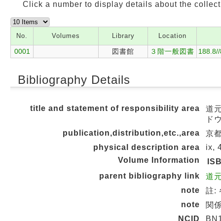
Click a number to display details about the collect
No.
Volumes
Library
Location
0001
図書館
３階一般図書
188.8/
Bibliography Details
title and statement of responsibility area
道元
ドウ
publication,distribution,etc.,area
京都 
physical description area
ix,
Volume Information
IS
parent bibliography link
道元
note
註:
note
関係
NCID
BN