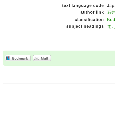
text language code
Jap
author link
石井
classification
Bud
subject headings
道元