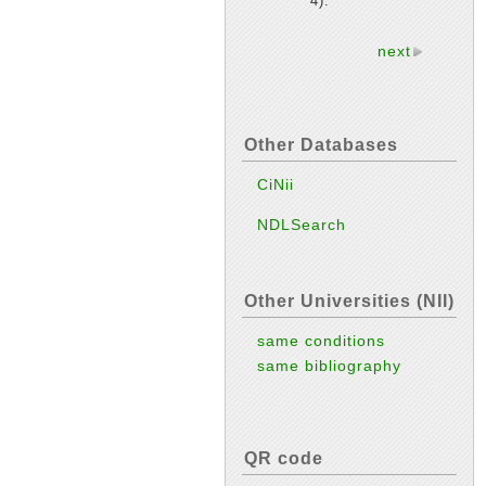
4).
next
Other Databases
CiNii
NDLSearch
Other Universities (NII)
same conditions
same bibliography
QR code