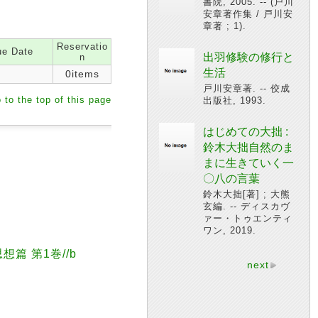
書院, 2005. -- (戸川
安章著作集 / 戸川安
章著 ; 1).
Reservatio
e Date
出羽修験の修行と
n
生活
0items
戸川安章著. -- 佼成
 to the top of this page
出版社, 1993.
はじめての大拙 :
鈴木大拙自然のま
まに生きていく一
〇八の言葉
鈴木大拙[著] ; 大熊
玄編. -- ディスカヴ
ァー・トゥエンティ
ワン, 2019.
思想篇 第1巻//b
next