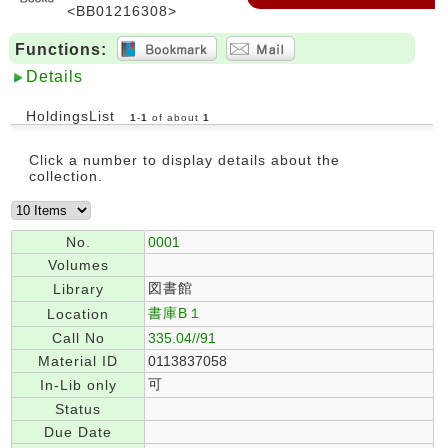
<BB01216308>
Functions:
Details
HoldingsList
1
-
1
of about
1
Click a number to display details about the
collection.
No.
0001
Volumes
図書館
Library
書庫B１
Location
Call No
335.04//91
Material ID
0113837058
可
In-Lib only
Status
Due Date