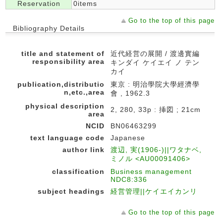
Reservation
0items
Go to the top of this page
Bibliography Details
title and statement of
近代経営の展開 / 渡邊實編
responsibility area
キンダイ ケイエイ ノ テン
カイ
publication,distributio
東京 : 明治學院大學經濟學
n,etc.,area
會 , 1962.3
physical description
2, 280, 33p : 挿図 ; 21cm
area
NCID
BN06463299
text language code
Japanese
author link
渡辺, 実(1906-)||ワタナベ,
ミノル <AU00091406>
classification
Business management
NDC8:336
subject headings
経営管理||ケイエイカンリ
Go to the top of this page