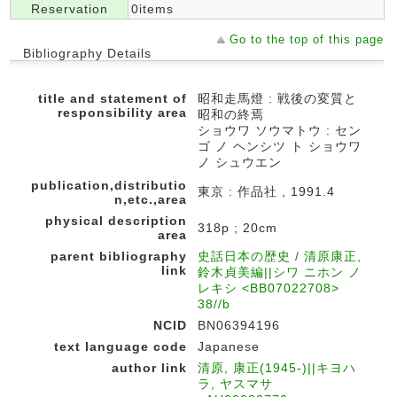
Reservation
0items
Go to the top of this page
Bibliography Details
title and statement of
昭和走馬燈 : 戦後の変質と
responsibility area
昭和の終焉
ショウワ ソウマトウ : セン
ゴ ノ ヘンシツ ト ショウワ
ノ シュウエン
publication,distributio
東京 : 作品社 , 1991.4
n,etc.,area
physical description
318p ; 20cm
area
parent bibliography
史話日本の歴史 / 清原康正,
link
鈴木貞美編||シワ ニホン ノ
レキシ <BB07022708>
38//b
NCID
BN06394196
text language code
Japanese
author link
清原, 康正(1945-)||キヨハ
ラ, ヤスマサ