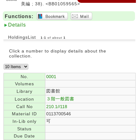
美編 ; 38). <BB01059565>
Functions:
Details
HoldingsList
1
-
1
of about
1
Click a number to display details about the
collection.
No.
0001
Volumes
図書館
Library
３階一般図書
Location
Call No
210.1//118
Material ID
0113700546
可
In-Lib only
Status
Due Date