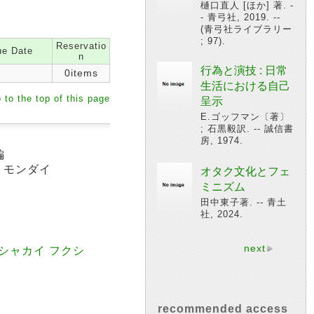
樋口直人 [ほか] 著. -
- 青弓社, 2019. --
(青弓社ライブラリー
; 97).
Reservatio
e Date
n
行為と演技 : 日常
0items
生活における自己
 to the top of this page
呈示
E.ゴッフマン〔著〕
; 石黒毅訳. -- 誠信書
房, 1974.
編
イ モンダイ
オタク文化とフェ
ミニズム
田中東子著. -- 青土
社, 2024.
next
 シャカイ フクシ
recommended access