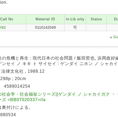
ion.
Call No
Material ID
In-Lib only
Status
Du
//42
0110142049
可
Go
の危機と再生 : 現代日本の社会問題 / 飯田哲也, 浜岡政好
ンセイ ノ キキ ト サイセイ : ゲンダイ ニホン ノ シャカ
 法律文化社 , 1988.12
9,298p ; 20cm
N
4589014254
の社会学・社会福祉シリーズ||ゲンダイ ノ シャカイガク ・
 <BB07020337>//a
は奥付けによる。
880534