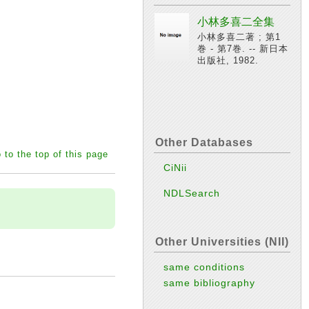
小林多喜二全集
小林多喜二著 ; 第1
巻 - 第7巻. -- 新日本
出版社, 1982.
Other Databases
 to the top of this page
CiNii
NDLSearch
Other Universities (NII)
same conditions
same bibliography