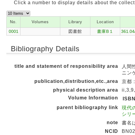
Click a number to display details about the collect
No.
Volumes
Library
Location
0001
図書館
書庫B１
361.04
Bibliography Details
title and statement of responsibility area
人間性
ニンゲ
publication,distribution,etc.,area
京都 :
physical description area
ii,3,
Volume Information
ISB
parent bibliography link
現代
シリーズ
note
書名
NCID
BN02