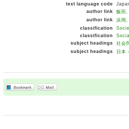
text language code
Japa
author link
飯田, 
author link
浜岡,
classification
Soci
classification
Socia
subject headings
社会
subject headings
日本 