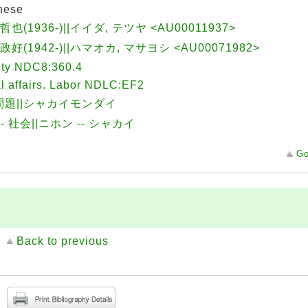
nese
哲也(1936-)||イイダ, テツヤ <AU00011937>
 政好(1942-)||ハマオカ, マサヨシ <AU00071982>
ety NDC8:360.4
l affairs. Labor NDLC:EF2
問題||シャカイモンダイ
-- 社会||ニホン -- シャカイ
Go
Back to previous