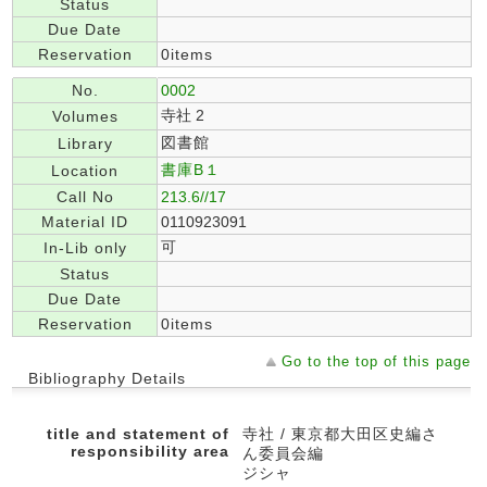
Status
Due Date
Reservation
0items
No.
0002
寺社 2
Volumes
図書館
Library
書庫B１
Location
Call No
213.6//17
Material ID
0110923091
可
In-Lib only
Status
Due Date
Reservation
0items
Go to the top of this page
Bibliography Details
title and statement of
寺社 / 東京都大田区史編さ
responsibility area
ん委員会編
ジシャ