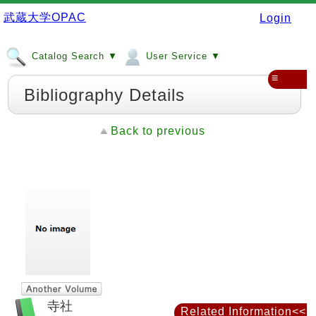
武蔵大学OPAC
Login
Catalog Search ▼
User Service ▼
≡
Bibliography Details
Back to previous
寺社
Related Information<<