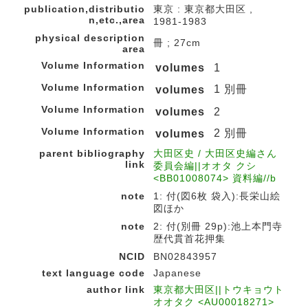
publication,distributio
東京 : 東京都大田区 ,
n,etc.,area
1981-1983
physical description
冊 ; 27cm
area
Volume Information
volumes
1
Volume Information
1 別冊
volumes
Volume Information
volumes
2
Volume Information
2 別冊
volumes
parent bibliography
大田区史 / 大田区史編さん
link
委員会編||オオタ クシ
<BB01008074> 資料編//b
note
1: 付(図6枚 袋入):長栄山絵
図ほか
note
2: 付(別冊 29p):池上本門寺
歴代貫首花押集
NCID
BN02843957
text language code
Japanese
author link
東京都大田区||トウキョウト
オオタク <AU00018271>