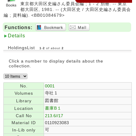
東京都大田区史編さん委員会編 ; 1 - 2 別冊. -- 東京
都大田区, 1981. -- (大田区史 / 大田区史編さん委員会
編 ; 資料編). <BB01084679>
Functions:
Details
HoldingsList
1
-
2
of about
2
Click a number to display details about the
collection.
No.
0001
寺社 1
Volumes
図書館
Library
書庫B１
Location
Call No
213.6//17
Material ID
0110923083
可
In-Lib only