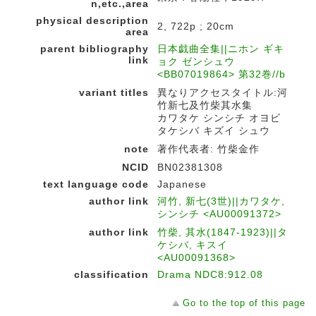
n,etc.,area
physical description
2, 722p ; 20cm
area
parent bibliography
日本戯曲全集||ニホン ギキ
link
ョク ゼンシュウ
<BB07019864> 第32巻//b
variant titles
異なりアクセスタイトル:河
竹新七及竹柴其水集
カワタケ シンシチ オヨビ
タケシバ キズイ シュウ
note
著作代表者: 竹柴金作
NCID
BN02381308
text language code
Japanese
author link
河竹, 新七(3世)||カワタケ,
シンシチ <AU00091372>
author link
竹柴, 其水(1847-1923)||タ
ケシバ, キスイ
<AU00091368>
classification
Drama NDC8:912.08
Go to the top of this page