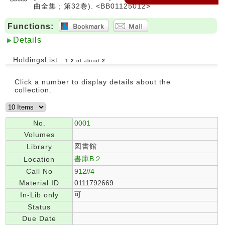
曲全集 ; 第32巻). <BB01125012>
Functions:
Details
HoldingsList
1
-
2
of about
2
Click a number to display details about the
collection.
No.
0001
Volumes
図書館
Library
書庫B２
Location
Call No
912//4
Material ID
0111792669
可
In-Lib only
Status
Due Date