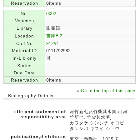
Reservation
0items
No.
0002
Volumes
図書館
Library
書庫B２
Location
Call No
912//4
Material ID
0111792982
可
In-Lib only
Status
Due Date
Reservation
0items
Go to the top of this page
Bibliography Details
title and statement of
河竹新七及竹柴其水集 / [河
responsibility area
竹新七, 竹柴其水著]
カワタケ シンシチ オヨビ
タケシバ キスイ シュウ
publication,distributio
東京 : 春陽社 , 1929.7