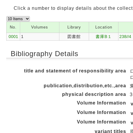
Click a number to display details about the collect
No.
Volumes
Library
Location
0001
1
図書館
書庫B１
238//4
Bibliography Details
title and statement of responsibility area
publication,distribution,etc.,area
東
physical description area
3
Volume Information
Volume Information
Volume Information
variant titles
原