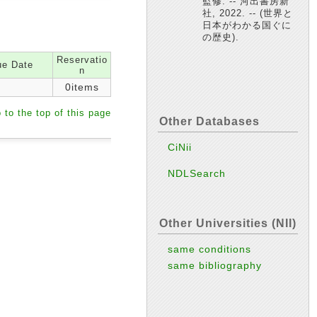
監修. -- 河出書房新
社, 2022. -- (世界と
日本がわかる国ぐに
の歴史).
Reservatio
e Date
n
0items
 to the top of this page
Other Databases
CiNii
NDLSearch
Other Universities (NII)
same conditions
same bibliography