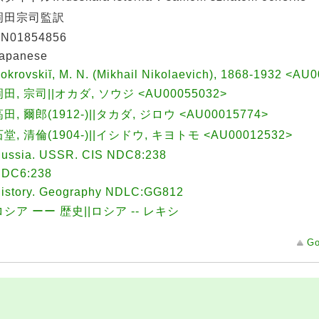
岡田宗司監訳
N01854856
apanese
okrovskiĭ, M. N. (Mikhail Nikolaevich), 1868-1932 <A
岡田, 宗司||オカダ, ソウジ <AU00055032>
田, 爾郎(1912-)||タカダ, ジロウ <AU00015774>
石堂, 清倫(1904-)||イシドウ, キヨトモ <AU00012532>
ussia. USSR. CIS NDC8:238
DC6:238
istory. Geography NDLC:GG812
ロシア ーー 歴史||ロシア -- レキシ
Go