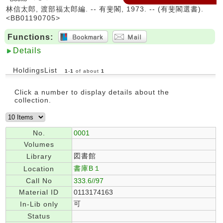
林信太郎, 渡部福太郎編. -- 有斐閣, 1973. -- (有斐閣選書).
<BB01190705>
Functions:
Details
HoldingsList
1
-
1
of about
1
Click a number to display details about the
collection.
No.
0001
Volumes
図書館
Library
書庫B１
Location
Call No
333.6//97
Material ID
0113174163
可
In-Lib only
Status