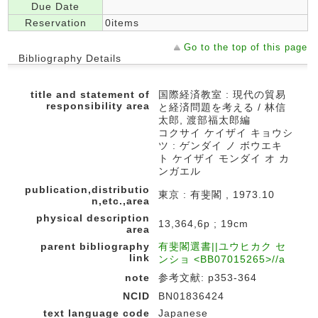
Due Date
Reservation
0items
Go to the top of this page
Bibliography Details
title and statement of
国際経済教室 : 現代の貿易
responsibility area
と経済問題を考える / 林信
太郎, 渡部福太郎編
コクサイ ケイザイ キョウシ
ツ : ゲンダイ ノ ボウエキ
ト ケイザイ モンダイ オ カ
ンガエル
publication,distributio
東京 : 有斐閣 , 1973.10
n,etc.,area
physical description
13,364,6p ; 19cm
area
parent bibliography
有斐閣選書||ユウヒカク セ
link
ンショ <BB07015265>//a
note
参考文献: p353-364
NCID
BN01836424
text language code
Japanese