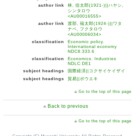
author link
林, 信太郎(1921-)||ハヤシ,
シンタロウ
<AU00016555>
author link
渡部, 福太郎(1924-)||ワタ
ナベ, フクタロウ
<AU00006034>
classification
Economic policy.
International economy
NDC8:333.6
classification
Economics. Industries
NDLC:DE1
subject headings
国際経済||コクサイケイザイ
subject headings
貿易||ボウエキ
Go to the top of this page
Back to previous
Go to the top of this page