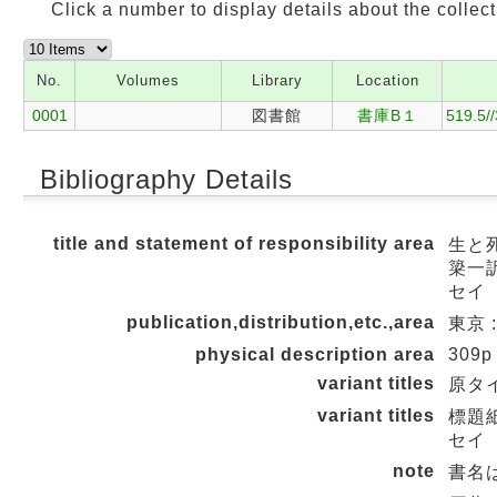
Click a number to display details about the collect
No.
Volumes
Library
Location
0001
図書館
書庫B１
519.5/
Bibliography Details
title and statement of responsibility area
生と死
簗一
セイ 
publication,distribution,etc.,area
東京 :
physical description area
309p
variant titles
原タイト
variant titles
標題
セイ 
note
書名