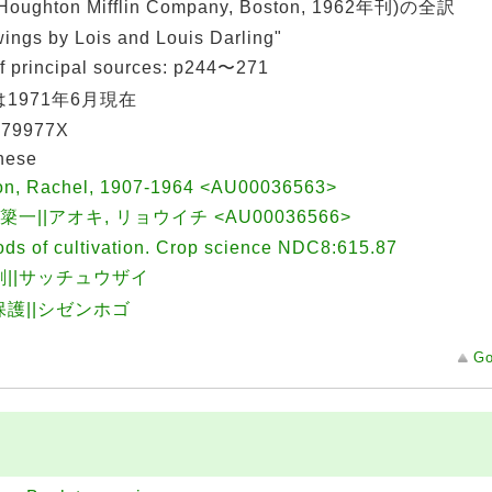
oughton Mifflin Company, Boston, 1962年刊)の全訳
ings by Lois and Louis Darling"
of principal sources: p244〜271
1971年6月現在
79977X
nese
on, Rachel, 1907-1964 <AU00036563>
 簗一||アオキ, リョウイチ <AU00036566>
ds of cultivation. Crop science NDC8:615.87
剤||サッチュウザイ
保護||シゼンホゴ
Go