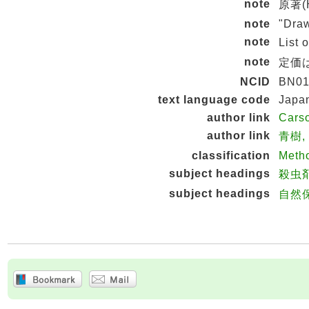
note
原著(H
note
"Draw
note
List 
note
定価は
NCID
BN01
text language code
Japa
author link
Cars
author link
青樹,
classification
Metho
subject headings
殺虫
subject headings
自然