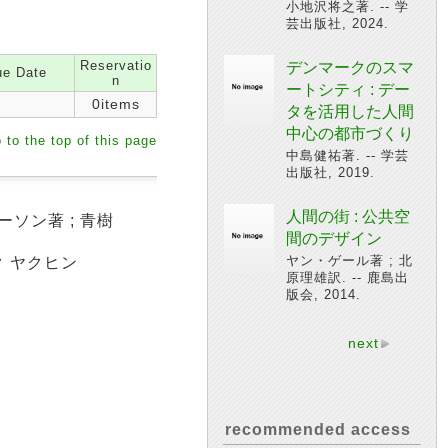
小地沢将之著. -- 学
芸出版社, 2024.
Reservatio
デンマークのスマ
e Date
n
ートシティ : デー
0items
タを活用した人間
中心の都市づくり
 to the top of this page
中島健祐著. -- 学芸
出版社, 2019.
人間の街 : 公共空
ソン著 ; 青樹
間のデザイン
ヤン・ゲール著 ; 北
ク ヤクヒン
原理雄訳. -- 鹿島出
版会, 2014.
next
recommended access