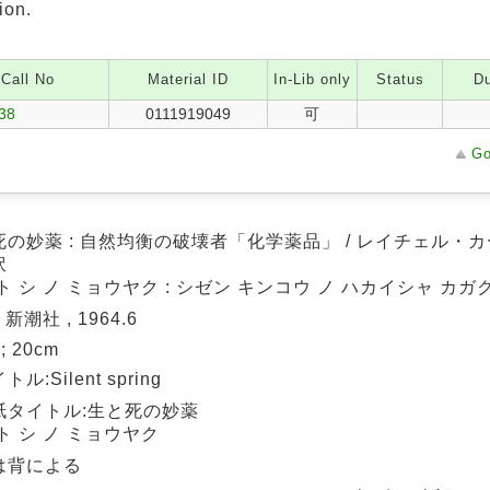
ion.
Call No
Material ID
In-Lib only
Status
Du
/38
0111919049
可
Go
の妙薬 : 自然均衡の破壊者「化学薬品」 / レイチェル・カー
訳
ト シ ノ ミョウヤク : シゼン キンコウ ノ ハカイシャ カガ
 新潮社 , 1964.6
 ; 20cm
ル:Silent spring
紙タイトル:生と死の妙薬
ト シ ノ ミョウヤク
は背による