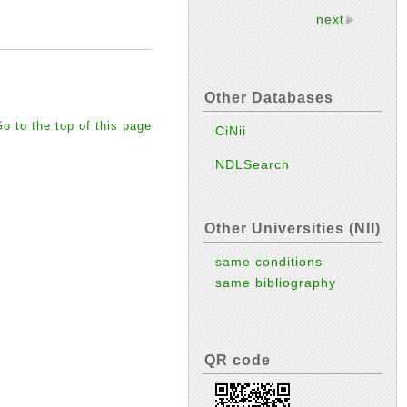
next
Other Databases
o to the top of this page
CiNii
NDLSearch
Other Universities (NII)
same conditions
same bibliography
QR code