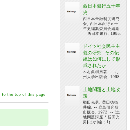
西日本銀行五十年
史
西日本金融制度研究
会, 西日本銀行五十
年史編纂委員会編纂.
-- 西日本銀行, 1995.
ドイツ社会民主主
義の研究 : その伝
統は如何にして形
成されたか
木村眞樹男著. -- 九
州大学出版会, 1998.
土地問題と土地政
 to the top of this page
策
櫛田光男, 柴田徳衛
共編. -- 鹿島研究所
出版会, 1972. -- (土
地問題講座 / 櫛田光
男[ほか]編 ; 1).