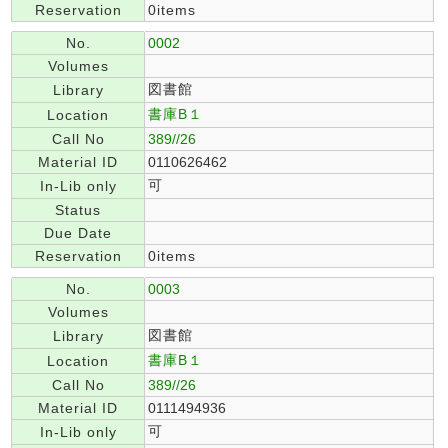
Reservation
0items
No.
0002
Volumes
図書館
Library
書庫B１
Location
Call No
389//26
Material ID
0110626462
可
In-Lib only
Status
Due Date
Reservation
0items
No.
0003
Volumes
図書館
Library
書庫B１
Location
Call No
389//26
Material ID
0111494936
可
In-Lib only