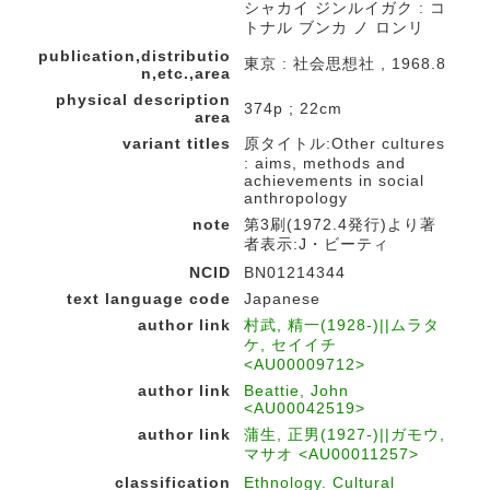
シャカイ ジンルイガク : コ
トナル ブンカ ノ ロンリ
publication,distributio
東京 : 社会思想社 , 1968.8
n,etc.,area
physical description
374p ; 22cm
area
variant titles
原タイトル:Other cultures
: aims, methods and
achievements in social
anthropology
note
第3刷(1972.4発行)より著
者表示:J・ビーティ
NCID
BN01214344
text language code
Japanese
author link
村武, 精一(1928-)||ムラタ
ケ, セイイチ
<AU00009712>
author link
Beattie, John
<AU00042519>
author link
蒲生, 正男(1927-)||ガモウ,
マサオ <AU00011257>
classification
Ethnology. Cultural