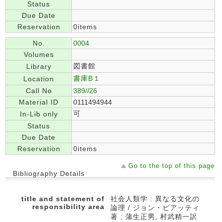
Status
Due Date
Reservation
0items
No.
0004
Volumes
図書館
Library
書庫B１
Location
Call No
389//26
Material ID
0111494944
可
In-Lib only
Status
Due Date
Reservation
0items
Go to the top of this page
Bibliography Details
title and statement of
社会人類学 : 異なる文化の
responsibility area
論理 / ジョン・ビアッティ
著 ; 蒲生正男, 村武精一訳