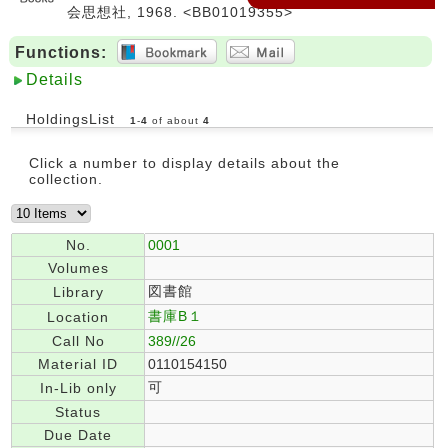
会思想社, 1968. <BB01019355>
Functions:
Details
HoldingsList
1
-
4
of about
4
Click a number to display details about the
collection.
No.
0001
Volumes
図書館
Library
書庫B１
Location
Call No
389//26
Material ID
0110154150
可
In-Lib only
Status
Due Date