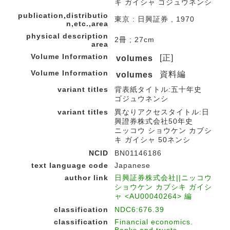
キ ガイシャ ゴジュウネンシ
publication,distributio
東京 : 日興証券 , 1970
n,etc.,area
physical description
2冊 ; 27cm
area
Volume Information
[正]
volumes
Volume Information
資料編
volumes
variant titles
背表紙タイトル:五十年史
ゴジュウネンシ
variant titles
異なりアクセスタイトル:日
興證券株式会社50年史
ニッコウ ショウケン カブシ
キ ガイシャ 50ネンシ
NCID
BN01146186
text language code
Japanese
author link
日興証券株式会社||ニッコウ
ショウケン カブシキ ガイシ
ャ <AU00040264> 編
classification
NDC6:676.39
classification
Financial economics.