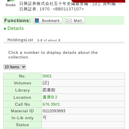
日興証券株式会社五十年史編纂室編 ; [正], 資料編. --
日興証券, 1970. <BB01137107>
Functions:
Details
HoldingsList
1
-
2
of about
2
Click a number to display details about the
collection.
No.
0001
[正]
Volumes
図書館
Library
書庫B２
Location
Call No
676.39//1
Material ID
0112093893
可
In-Lib only
Status