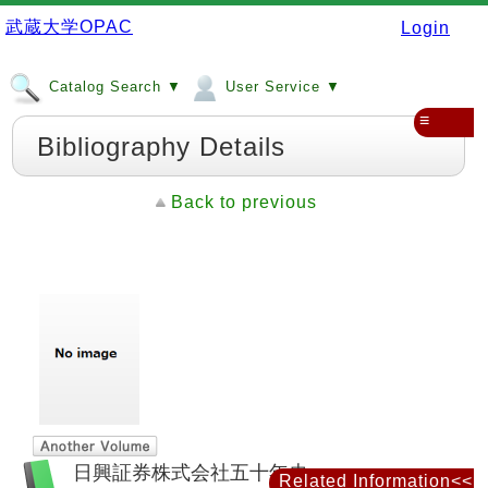
武蔵大学OPAC
Login
Catalog Search ▼
User Service ▼
≡
Bibliography Details
Back to previous
日興証券株式会社五十年史
Related Information<<