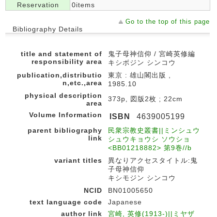
Reservation
0items
Go to the top of this page
Bibliography Details
title and statement of
鬼子母神信仰 / 宮崎英修編
responsibility area
キシボジン シンコウ
publication,distributio
東京 : 雄山閣出版 ,
n,etc.,area
1985.10
physical description
373p, 図版2枚 ; 22cm
area
Volume Information
ISBN
4639005199
parent bibliography
民衆宗教史叢書||ミンシュウ
link
シュウキョウシ ソウショ
<BB01218882> 第9巻//b
variant titles
異なりアクセスタイトル:鬼
子母神信仰
キシモジン シンコウ
NCID
BN01005650
text language code
Japanese
author link
宮崎, 英修(1913-)||ミヤザ