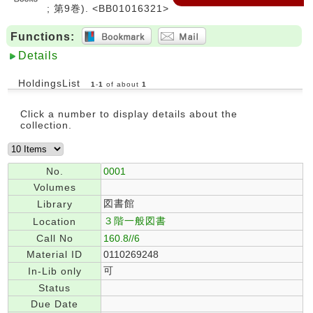
; 第9巻). <BB01016321>
Functions:
Details
HoldingsList
1
-
1
of about
1
Click a number to display details about the
collection.
No.
0001
Volumes
図書館
Library
３階一般図書
Location
Call No
160.8//6
Material ID
0110269248
可
In-Lib only
Status
Due Date