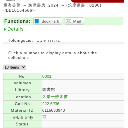
楊海英著. -- 筑摩書房, 2024. -- (筑摩選書 ; 0290).
<BB10164566>
Functions:
Details
HoldingsList
1
-
1
of about
1
Click a number to display details about the
collection.
No.
0001
Volumes
図書館
Library
３階一般図書
Location
Call No
222.6//36
Material ID
0115633943
可
In-Lib only
Status