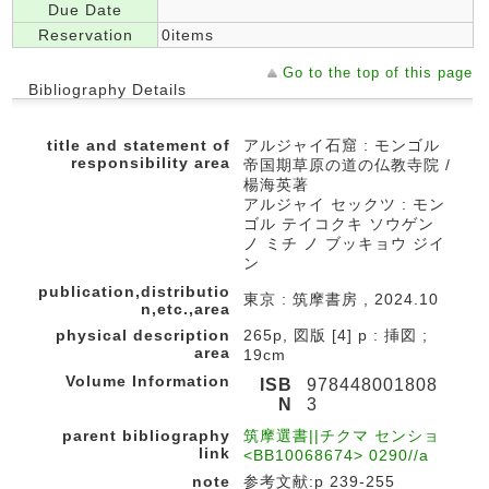
Due Date
Reservation
0items
Go to the top of this page
Bibliography Details
title and statement of
アルジャイ石窟 : モンゴル
responsibility area
帝国期草原の道の仏教寺院 /
楊海英著
アルジャイ セックツ : モン
ゴル テイコクキ ソウゲン
ノ ミチ ノ ブッキョウ ジイ
ン
publication,distributio
東京 : 筑摩書房 , 2024.10
n,etc.,area
physical description
265p, 図版 [4] p : 挿図 ;
area
19cm
Volume Information
ISB
978448001808
N
3
parent bibliography
筑摩選書||チクマ センショ
link
<BB10068674> 0290//a
note
参考文献:p 239-255