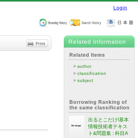
Login
Related Information
Related Items
author
classification
subject
Borrowing Ranking of
the same classification
出るとこだけ!基本
情報技術者テキス
ト&問題集 : 科目A