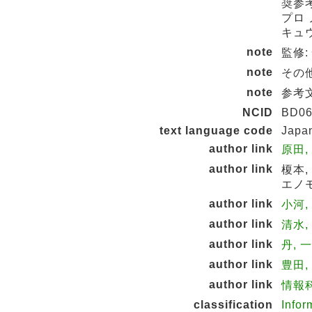
奨参
プロ 
キュ
note
監修
note
その他
note
参考文献
NCID
BD06
text language code
Japa
author link
原田,
author link
榎本,
エノモ
author link
小河,
author link
清水,
author link
丹, 
author link
豊田,
author link
情報科
classification
Infor