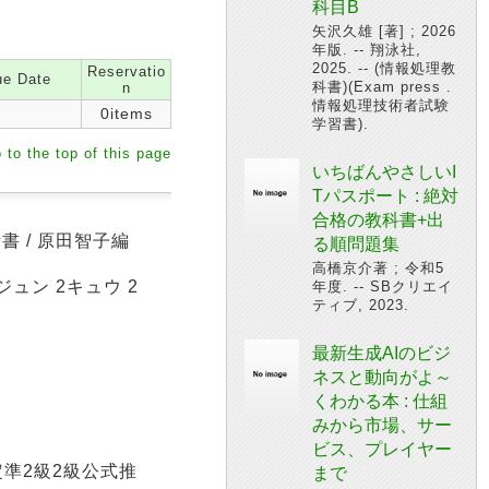
科目B
矢沢久雄 [著] ; 2026
年版. -- 翔泳社,
2025. -- (情報処理教
Reservatio
e Date
科書)(Exam press .
n
情報処理技術者試験
0items
学習書).
 to the top of this page
いちばんやさしいI
Tパスポート : 絶対
合格の教科書+出
 / 原田智子編
る順問題集
高橋京介著 ; 令和5
ジュン 2キュウ 2
年度. -- SBクリエイ
ティブ, 2023.
最新生成AIのビジ
ネスと動向がよ～
くわかる本 : 仕組
みから市場、サー
ビス、プレイヤー
定準2級2級公式推
まで