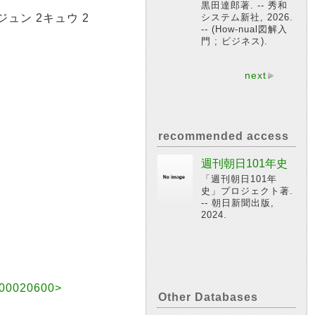
黒田達郎著. -- 秀和
ジュン 2キュウ 2
システム新社, 2026.
-- (How-nual図解入
門 ; ビジネス).
next
recommended access
週刊朝日101年史
「週刊朝日101年
史」プロジェクト著.
-- 朝日新聞出版,
2024.
020600>
Other Databases