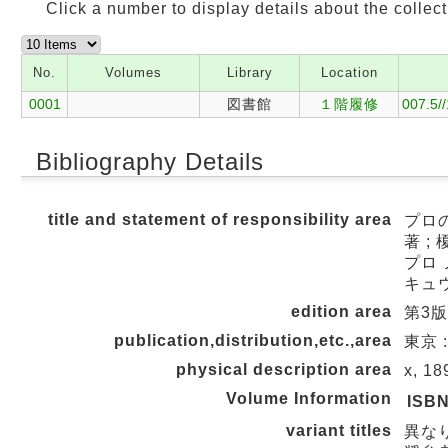
Click a number to display details about the collect
No.
Volumes
Library
Location
0001
図書館
１階履修
007.5/
Bibliography Details
title and statement of responsibility area
プロ
著 ; 
プロ 
キュ
edition area
第3版
publication,distribution,etc.,area
東京 :
physical description area
x, 18
Volume Information
ISB
variant titles
異な