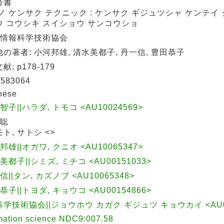
考書
ノ ケンサク テクニック : ケンサク ギジュツシャ ケンテイ 
ウ コウシキ スイショウ サンコウショ
: 情報科学技術協会
の著者: 小河邦雄, 清水美都子, 丹一信, 豊田恭子
: p178-179
583064
nese
 智子||ハラダ, トモコ <AU10024569>
 聡
ト, サトシ <>
 邦雄||オガワ, クニオ <AU10065347>
 美都子||シミズ, ミチコ <AU00151033>
一信||タン, カズノブ <AU10065348>
 恭子||トヨダ, キョウコ <AU00154866>
学技術協会||ジョウホウ カガク ギジュツ キョウカイ <AU00
mation science NDC9:007.58