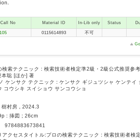
ion.
Call No
Material ID
In-Lib only
Status
Du
/105
0115614893
不可
Go
の検索テクニック : 検索技術者検定準2級・2級公式推奨参考書
榎本聡 [ほか] 著
ノ ケンサク テクニック : ケンサク ギジュツシャ ケンテイ 
ウ コウシキ スイショウ サンコウショ
 樹村房 , 2024.3
9p : 挿図 ; 26cm
N
9784883673841
りアクセスタイトル:プロの検索テクニック : 検索技術者検