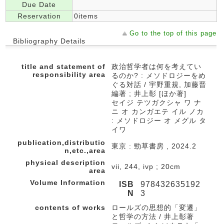
Due Date
Reservation
0items
Go to the top of this page
Bibliography Details
title and statement of
政治哲学者は何を考えてい
responsibility area
るのか? : メソドロジーをめ
ぐる対話 / 宇野重規, 加藤晋
編著 ; 井上彰 [ほか著]
セイジ テツガクシャ ワ ナ
ニ オ カンガエテ イル ノカ
: メソドロジー オ メグル タ
イワ
publication,distributio
東京 : 勁草書房 , 2024.2
n,etc.,area
physical description
vii, 244, ivp ; 20cm
area
Volume Information
ISB
978432635192
N
3
contents of works
ロールズの思想的「変遷」
と哲学の方法 / 井上彰著