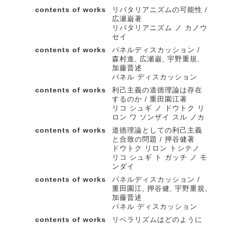
contents of works
リバタリアニズムの可能性 /
広瀬巌著
リバタリアニズム ノ カノウ
セイ
contents of works
パネルディスカッション /
森村進, 広瀬巌, 宇野重規,
加藤晋述
パネル ディスカッション
contents of works
利己主義の道徳理論は存在
するのか / 重田園江著
リコ シュギ ノ ドウトク リ
ロン ワ ソンザイ スル ノカ
contents of works
道徳理論としての利己主義
と合致の問題 / 押谷健著
ドウトク リロン トシテノ
リコ シュギ ト ガッチ ノ モ
ンダイ
contents of works
パネルディスカッション /
重田園江, 押谷健, 宇野重規,
加藤晋述
パネル ディスカッション
contents of works
リベラリズムはどのように