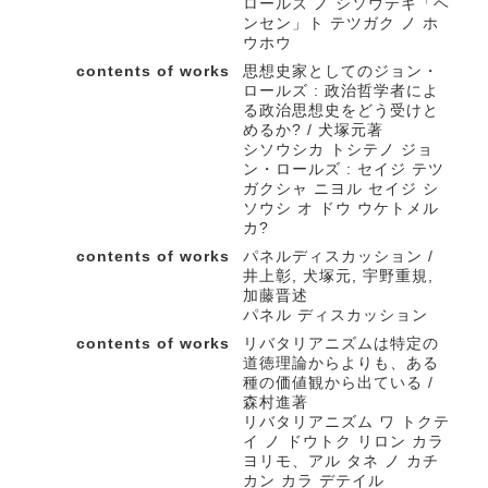
ロールズ ノ シソウテキ「ヘ
ンセン」ト テツガク ノ ホ
ウホウ
contents of works
思想史家としてのジョン・
ロールズ : 政治哲学者によ
る政治思想史をどう受けと
めるか? / 犬塚元著
シソウシカ トシテノ ジョ
ン・ロールズ : セイジ テツ
ガクシャ ニヨル セイジ シ
ソウシ オ ドウ ウケトメル
カ?
contents of works
パネルディスカッション /
井上彰, 犬塚元, 宇野重規,
加藤晋述
パネル ディスカッション
contents of works
リバタリアニズムは特定の
道徳理論からよりも、ある
種の価値観から出ている /
森村進著
リバタリアニズム ワ トクテ
イ ノ ドウトク リロン カラ
ヨリモ、アル タネ ノ カチ
カン カラ デテイル