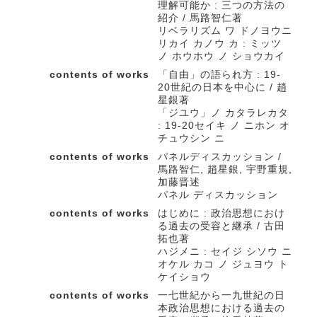
理解可能か : 三つの方法の
紹介 / 馬路智仁著
リベラリズム ワ ドノヨウニ
リカイ カノウ カ : ミッツ
ノ ホウホウ ノ ショウカイ
contents of works
「自由」の語られ方 : 19-
20世紀の日本を中心に / 趙
星銀著
「ジユウ」ノ カタラレカタ
: 19-20セイキ ノ ニホン オ
チュウシン ニ
contents of works
パネルディスカッション /
馬路智仁, 趙星銀, 宇野重規,
加藤晋述
パネル ディスカッション
contents of works
はじめに : 政治思想におけ
る過去の受容と継承 / 古田
拓也著
ハジメニ : セイジ シソウ ニ
オケル カコ ノ ジュヨウ ト
ケイショウ
contents of works
一七世紀から一九世紀の日
本政治思想における過去の