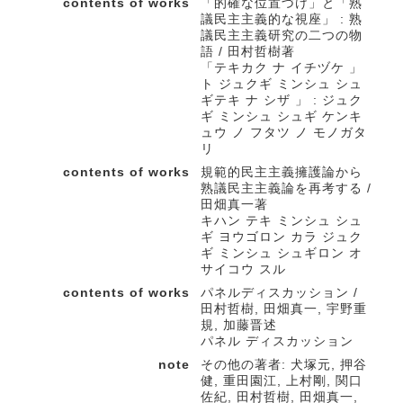
contents of works
「的確な位置づけ」と「熟
議民主主義的な視座」 : 熟
議民主主義研究の二つの物
語 / 田村哲樹著
「テキカク ナ イチヅケ 」
ト ジュクギ ミンシュ シュ
ギテキ ナ シザ 」 : ジュク
ギ ミンシュ シュギ ケンキ
ュウ ノ フタツ ノ モノガタ
リ
contents of works
規範的民主主義擁護論から
熟議民主主義論を再考する /
田畑真一著
キハン テキ ミンシュ シュ
ギ ヨウゴロン カラ ジュク
ギ ミンシュ シュギロン オ
サイコウ スル
contents of works
パネルディスカッション /
田村哲樹, 田畑真一, 宇野重
規, 加藤晋述
パネル ディスカッション
note
その他の著者: 犬塚元, 押谷
健, 重田園江, 上村剛, 関口
佐紀, 田村哲樹, 田畑真一,