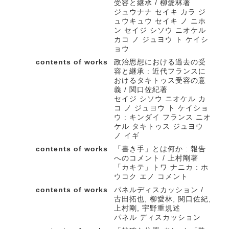
受容と継承 / 柳愛林著
ジュウナナ セイキ カラ ジ
ュウキュウ セイキ ノ ニホ
ン セイジ シソウ ニオケル
カコ ノ ジュヨウ ト ケイシ
ョウ
contents of works
政治思想における過去の受
容と継承 : 近代フランスに
おけるタキトゥス受容の意
義 / 関口佐紀著
セイジ シソウ ニオケル カ
コ ノ ジュヨウ ト ケイショ
ウ : キンダイ フランス ニオ
ケル タキトゥス ジュヨウ
ノ イギ
contents of works
「書き手」とは何か : 報告
へのコメント / 上村剛著
「カキテ」トワ ナニカ : ホ
ウコク エノ コメント
contents of works
パネルディスカッション /
古田拓也, 柳愛林, 関口佐紀,
上村剛, 宇野重規述
パネル ディスカッション