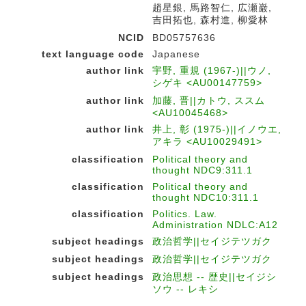
趙星銀, 馬路智仁, 広瀬巌,
吉田拓也, 森村進, 柳愛林
NCID
BD05757636
text language code
Japanese
author link
宇野, 重規 (1967-)||ウノ,
シゲキ <AU00147759>
author link
加藤, 晋||カトウ, ススム
<AU10045468>
author link
井上, 彰 (1975-)||イノウエ,
アキラ <AU10029491>
classification
Political theory and
thought NDC9:311.1
classification
Political theory and
thought NDC10:311.1
classification
Politics. Law.
Administration NDLC:A12
subject headings
政治哲学||セイジテツガク
subject headings
政治哲学||セイジテツガク
subject headings
政治思想 -- 歴史||セイジシ
ソウ -- レキシ