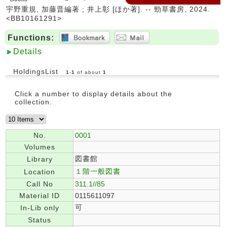
宇野重規, 加藤晋編著 ; 井上彰 [ほか著]. -- 勁草書房, 2024.
<BB10161291>
Functions:
Details
HoldingsList
1
-
1
of about
1
Click a number to display details about the
collection.
No.
0001
Volumes
図書館
Library
１階一般図書
Location
Call No
311.1//85
Material ID
0115611097
可
In-Lib only
Status