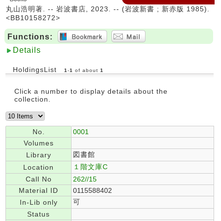
丸山浩明著. -- 岩波書店, 2023. -- (岩波新書 ; 新赤版 1985).
<BB10158272>
Functions:
Details
HoldingsList
1
-
1
of about
1
Click a number to display details about the
collection.
No.
0001
Volumes
図書館
Library
１階文庫C
Location
Call No
262//15
Material ID
0115588402
可
In-Lib only
Status