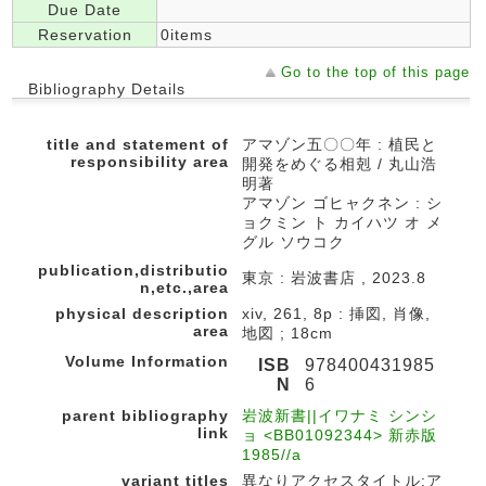
Due Date
Reservation
0items
Go to the top of this page
Bibliography Details
title and statement of
アマゾン五〇〇年 : 植民と
responsibility area
開発をめぐる相剋 / 丸山浩
明著
アマゾン ゴヒャクネン : シ
ョクミン ト カイハツ オ メ
グル ソウコク
publication,distributio
東京 : 岩波書店 , 2023.8
n,etc.,area
physical description
xiv, 261, 8p : 挿図, 肖像,
area
地図 ; 18cm
Volume Information
ISB
978400431985
N
6
parent bibliography
岩波新書||イワナミ シンシ
link
ョ <BB01092344> 新赤版
1985//a
variant titles
異なりアクセスタイトル:ア