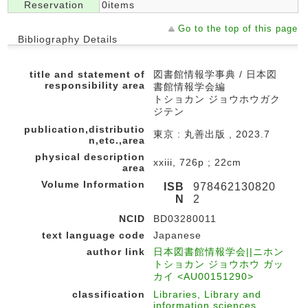
Reservation
0items
Go to the top of this page
Bibliography Details
title and statement of
図書館情報学事典 / 日本図
responsibility area
書館情報学会編
トショカン ジョウホウガク
ジテン
publication,distributio
東京 : 丸善出版 , 2023.7
n,etc.,area
physical description
xxiii, 726p ; 22cm
area
Volume Information
ISB
978462130820
N
2
NCID
BD03280011
text language code
Japanese
author link
日本図書館情報学会||ニホン
トショカン ジョウホウ ガッ
カイ <AU00151290>
classification
Libraries, Library and
information sciences