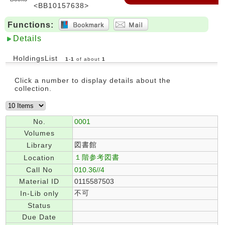
<BB10157638>
Functions:
Details
HoldingsList
1
-
1
of about
1
Click a number to display details about the
collection.
No.
0001
Volumes
図書館
Library
１階参考図書
Location
Call No
010.36//4
Material ID
0115587503
不可
In-Lib only
Status
Due Date