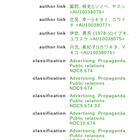
author link
薗部, 靖史||ソノベ, ヤスシ
<AU10038078>
author link
北見, 幸一||キタミ, コウイ
チ <AU10038077>
author link
伊吹, 勇亮 (1978-)||イブキ,
ユウスケ <AU10038075>
author link
川北, 眞紀子||カワキタ, マ
キコ <AU10038076>
classification
Advertising. Propaganda.
Public relations
NDC8:674
classification
Advertising. Propaganda.
Public relations
NDC9:674
classification
Advertising. Propaganda.
Public relations
NDC9:674.33
classification
Advertising. Propaganda.
Public relations
NDC10:674
classification
Advertising. Propaganda.
Public relations