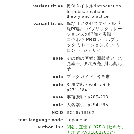
variant titles
奥付タイトル:Introduction
to public relations :
theory and practice
variant titles
異なりアクセスタイトル:広
報PR論 : パブリックリレー
ションズの理論と実際
コウホウ PRロン : パブリ
ック リレーションズ ノ リ
ロン ト ジッサイ
note
その他の著者: 薗部靖史, 北
見幸一, 伊吹勇亮, 川北眞紀
子
note
ブックガイド: 各章末
note
引用文献・webサイト:
p271-284
note
事項索引: p285-293
note
人名索引: p294-295
NCID
BC16718162
text language code
Japanese
author link
関谷, 直也 (1975-)||セキヤ,
ナオヤ <AU10027007>