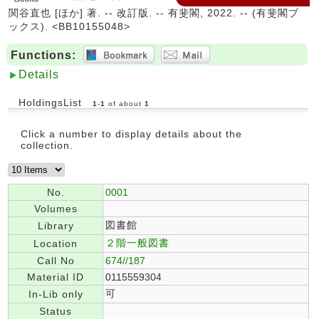
関谷直也 [ほか] 著. -- 改訂版. -- 有斐閣, 2022. -- (有斐閣ブ
ックス). <BB10155048>
Functions:
Details
HoldingsList
1
-
1
of about
1
Click a number to display details about the
collection.
No.
0001
Volumes
図書館
Library
２階一般図書
Location
Call No
674//187
Material ID
0115559304
可
In-Lib only
Status