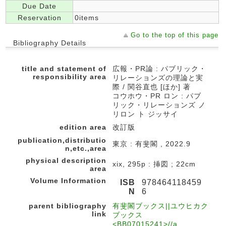
Due Date
Reservation
0items
Go to the top of this page
Bibliography Details
title and statement of
広報・PR論 : パブリック・
responsibility area
リレーションズの理論と実
際 / 関谷直也 [ほか] 著
コウホウ・PR ロン : パブ
リック・リレーションズ ノ
リロン ト ジッサイ
edition area
改訂版
publication,distributio
東京 : 有斐閣 , 2022.9
n,etc.,area
physical description
xix, 295p : 挿図 ; 22cm
area
Volume Information
ISB
978464118459
N
6
parent bibliography
有斐閣ブックス||ユウヒカク
link
ブックス
<BB07015241>//a