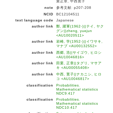
栗正章, 中西寛子
note
参考文献: p207-208
NCID
BC12104511
text language code
Japanese
author link
鄭, 躍軍(1962-)||テイ, ヤク
グン||zheng, yuejun
<AU10020511>
author link
岩崎, 学(1952-)||イワサキ,
マナブ <AU00132552>
author link
西郷, 浩||サイゴウ, ヒロシ
<AU10046816>
author link
田栗, 正章||タグリ, マサア
キ <AU00055408>
author link
中西, 寛子||ナカニシ, ヒロ
コ <AU10046817>
classification
Probabilities.
Mathematical statistics
NDC9:417
classification
Probabilities.
Mathematical statistics
NDC10:417