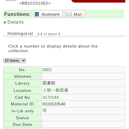
<BB10151062>
Functions:
Details
HoldingsList
1
-
1
of about
1
Click a number to display details about the
collection.
No.
0001
Volumes
図書館
Library
２階一般図書
Location
Call No
417//244
Material ID
0115523540
可
In-Lib only
Status
Due Date