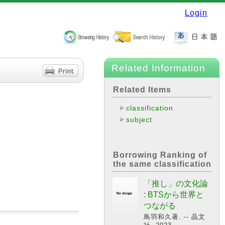
Login
Related Information
Related Items
classification
subject
Borrowing Ranking of
the same classification
「推し」の文化論
: BTSから世界と
つながる
鳥羽和久著. -- 晶文