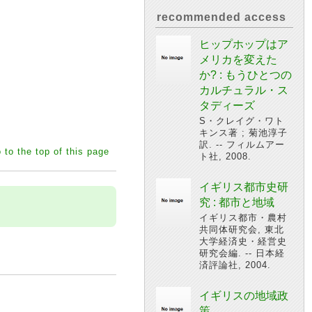
recommended access
ヒップホップはア
メリカを変えた
か? : もうひとつの
カルチュラル・ス
タディーズ
S・クレイグ・ワト
キンス著 ; 菊池淳子
訳. -- フィルムアー
 to the top of this page
ト社, 2008.
イギリス都市史研
究 : 都市と地域
イギリス都市・農村
共同体研究会, 東北
大学経済史・経営史
研究会編. -- 日本経
済評論社, 2004.
イギリスの地域政
策