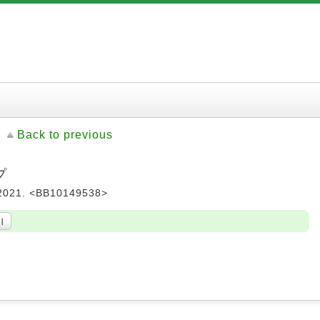
Back to previous
プ
21. <BB10149538>