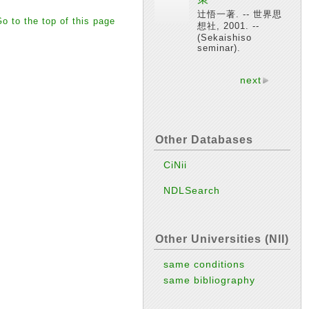
辻悟一著. -- 世界思
o to the top of this page
想社, 2001. --
(Sekaishiso
seminar).
next
Other Databases
CiNii
NDLSearch
Other Universities (NII)
same conditions
same bibliography