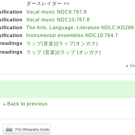
ダースレイダー <>
sification
Vocal music NDC9:767.8
sification
Vocal music NDC10:767.8
sification
The Arts. Language. Literature NDLC:KD286
sification
Instrumental ensembles NDC10:764.7
 headings
ラップ(音楽)||ラップ(オンガク)
 headings
ラップ (音楽)||ラップ (オンガク)
Go
Back to previous