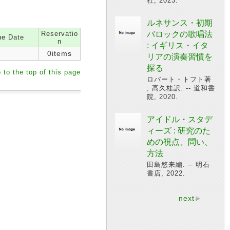
社, 2023.
ルネサンス・初期
Reservatio
バロックの歌唱法
e Date
n
: イギリス・イタ
0items
リアの演奏習慣を
探る
 to the top of this page
ロバート・トフト著
; 高久桂訳. -- 道和書
院, 2020.
アイドル・スタデ
ィーズ : 研究のた
めの視点、問い、
方法
田島悠来編. -- 明石
書店, 2022.
next