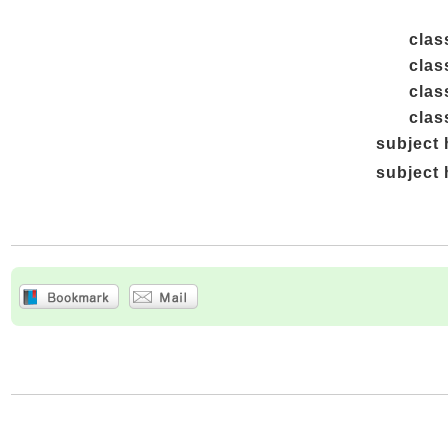
clas
clas
clas
clas
subject
subject