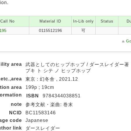
ion.
Call No
Material ID
In-Lib only
Status
Du
/195
0115512196
可
Go
ility area
武器としてのヒップホップ / ダースレイダー著
ブキ ト シテ ノ ヒップホップ
,etc.,area
東京 : 幻冬舎 , 2021.12
tion area
199p ; 19cm
formation
ISBN
9784344038851
note
参考文献・楽曲: 巻末
NCID
BC11583146
uage code
Japanese
thor link
ダースレイダー