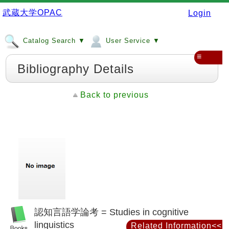
武蔵大学OPAC
Login
Catalog Search ▼
User Service ▼
≡
Bibliography Details
Back to previous
認知言語学論考 = Studies in cognitive
linguistics
Related Information<<