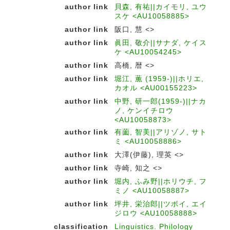
author link
貝森, 有祐||カイモリ, ユウ
スケ <AU10058885>
author link
阪口, 慧 <>
author link
眞田, 敬介||サナダ, ケイス
ケ <AU10054245>
author link
高橋, 暦 <>
author link
堀江, 薫 (1959-)||ホリエ,
カオル <AU00155223>
author link
中野, 研一郎(1959-)||ナカ
ノ, ケンイチロウ
<AU10058873>
author link
有薗, 智美||アリゾノ, サト
ミ <AU10058886>
author link
大澤(伊藤), 理英 <>
author link
寺崎, 知之 <>
author link
堀内, ふみ野||ホリウチ, フ
ミノ <AU10058887>
author link
坪井, 栄治郎||ツボイ, エイ
ジロウ <AU10058888>
classification
Linguistics. Philology