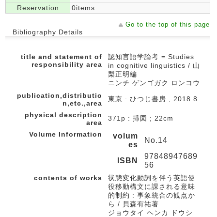
Reservation
0items
Go to the top of this page
Bibliography Details
title and statement of
認知言語学論考 = Studies
responsibility area
in cognitive linguistics / 山
梨正明編
ニンチ ゲンゴガク ロンコウ
publication,distributio
東京 : ひつじ書房 , 2018.8
n,etc.,area
physical description
371p : 挿図 ; 22cm
area
Volume Information
volum
No.14
es
97848947689
ISBN
56
contents of works
状態変化動詞を伴う英語使
役移動構文に課される意味
的制約 : 事象統合の観点か
ら / 貝森有祐著
ジョウタイ ヘンカ ドウシ