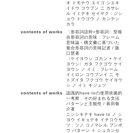
オ トモナウ エイゴ シエキ
イドウ コウブン ニ カサレ
ル イミテキ セイヤク : ジシ
ョウ トウゴウ ノ カンテン
カラ
contents of works
〈形容詞語幹+形容詞〉型複
合形容詞の意味 : フレーム
意味論・構文彙に基づいた
複合形容詞の意味記述 / 阪
口慧著
〈ケイヨウシ ゴカン + ケイ
ヨウシ〉ガタ フクゴウ ケイ
ヨウシ ノ イミ : フレーム
イミロン コウブンイ ニ モ
トズイタ フクゴウ ケイヨウ
シ ノ イミ キジュツ
contents of works
認識的have toの使用依拠的
一考察 : その好まれる文法
パターンと主観性 / 眞田敬
介著
ニンシキテキ have to ノ シ
ヨウ イキョテキ イチコウサ
ツ : ソノ コノマレル ブンポ
ウ パターン ト シュカンセ