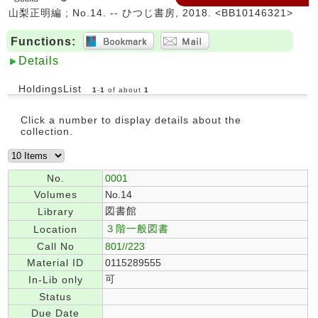
山梨正明編 ; No.14. -- ひつじ書房, 2018. <BB10146321>
Functions:
Details
HoldingsList
1
-
1
of about
1
Click a number to display details about the
collection.
No.
0001
Volumes
No.14
図書館
Library
３階一般図書
Location
Call No
801//223
Material ID
0115289555
可
In-Lib only
Status
Due Date