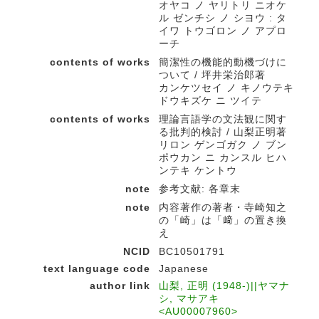
オヤコ ノ ヤリトリ ニオケ
ル ゼンチシ ノ シヨウ : タ
イワ トウゴロン ノ アプロ
ーチ
contents of works
簡潔性の機能的動機づけに
ついて / 坪井栄治郎著
カンケツセイ ノ キノウテキ
ドウキズケ ニ ツイテ
contents of works
理論言語学の文法観に関す
る批判的検討 / 山梨正明著
リロン ゲンゴガク ノ ブン
ポウカン ニ カンスル ヒハ
ンテキ ケントウ
note
参考文献: 各章末
note
内容著作の著者・寺崎知之
の「崎」は「﨑」の置き換
え
NCID
BC10501791
text language code
Japanese
author link
山梨, 正明 (1948-)||ヤマナ
シ, マサアキ
<AU00007960>