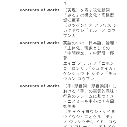
イ
contents of works
〈実現〉を表す視覚動詞
「みる」の構文化 / 高橋暦,
堀江薫著
〈ジツゲン〉オ アラワス シ
カクドウシ「ミル」ノ コウ
ブンカ
contents of works
英語の中の「日本語」論理 :
「主体化」現象としての
「中間構文」 / 中野研一郎
著
エイゴ ノ ナカ ノ「ニホン
ゴ」ロンリ :「シュタイカ」
ゲンショウ ト シテノ「チュ
ウカン コウブン」
contents of works
〈手+形容詞・形容動詞〉に
おける「手」の実質的意味 :
行為のフレームに基づくメ
トニノミーを中心に / 有薗
智美著
〈テ + ケイヨウシ・ケイヨ
ウドウシ〉ニオケル「テ」
ノ ジッシツテキ イミ : コウ
イ ノ フレーム ニ モトズク