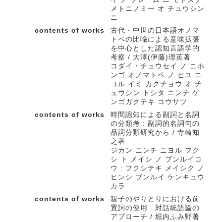
メトニノミー オ チュウシン
ニ
contents of works
古代・中世の日本語オノマ
トペの比喩による意味拡張
を中心とした認知言語学的
考察 / 大澤(伊藤)理英著
コダイ・チュウセイ ノ ニホ
ンゴ オノマトペ ノ ヒユ ニ
ヨル イミ カクチョウ オ チ
ュウシン トシタ ニンチ ゲ
ンゴガクテキ コウサツ
contents of works
時間認知による副詞と名詞
の分類考 : 副詞的名詞句の
品詞分類研究から / 寺崎知
之著
ジカン ニンチ ニヨル フク
シ ト メイシ ノ ブンルイコ
ウ : フクシテキ メイシク ノ
ヒンシ ブンルイ ケンキュウ
カラ
contents of works
親子のやりとりにおける前
置詞の使用 : 対話統語論の
アプローチ / 堀内ふみ野著