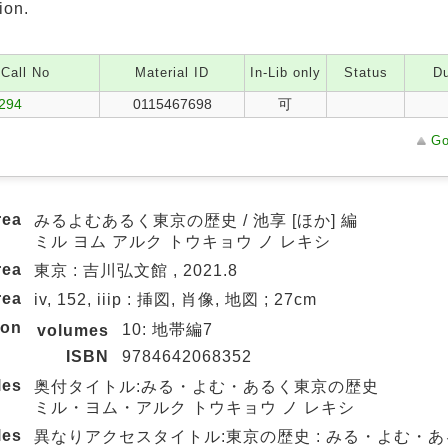
ion.
Call No
Material ID
In-Lib only
Status
Du
/294
0115467698
可
Go
rea
みるよむあるく東京の歴史 / 池享 [ほか] 編
ミル ヨム アルク トウキョウ ノ レキシ
rea
東京 : 吉川弘文館 , 2021.8
rea
iv, 152, iiip : 挿図, 肖像, 地図 ; 27cm
ion
10: 地帯編7
volumes
ISBN
9784642068352
les
奥付タイトル:みる・よむ・あるく東京の歴史
ミル・ヨム・アルク トウキョウ ノ レキシ
les
異なりアクセスタイトル:東京の歴史 : みる・よむ・