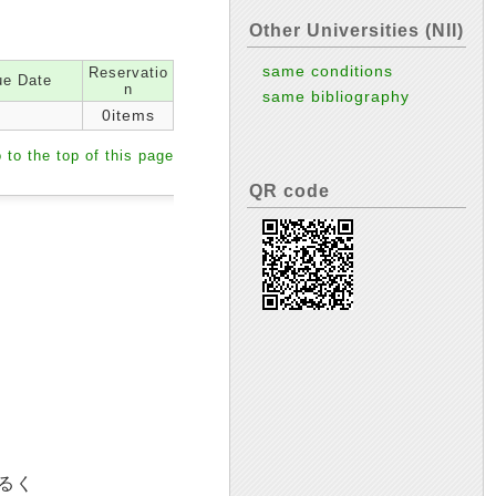
Other Universities (NII)
same conditions
Reservatio
e Date
n
same bibliography
0items
 to the top of this page
QR code
あるく