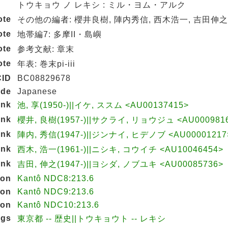
トウキョウ ノ レキシ : ミル・ヨム・アルク
ote
その他の編者: 櫻井良樹, 陣内秀信, 西木浩一, 吉田伸之
ote
地帯編7: 多摩II・島嶼
ote
参考文献: 章末
ote
年表: 巻末pi-iii
ID
BC08829678
ode
Japanese
ink
池, 享(1950-)||イケ, ススム <AU00137415>
ink
櫻井, 良樹(1957-)||サクライ, リョウジュ <AU000981
ink
陣内, 秀信(1947-)||ジンナイ, ヒデノブ <AU00001217
ink
西木, 浩一(1961-)||ニシキ, コウイチ <AU10046454>
ink
吉田, 伸之(1947-)||ヨシダ, ノブユキ <AU00085736>
ion
Kantô NDC8:213.6
ion
Kantô NDC9:213.6
ion
Kantô NDC10:213.6
ngs
東京都 -- 歴史||トウキョウト -- レキシ