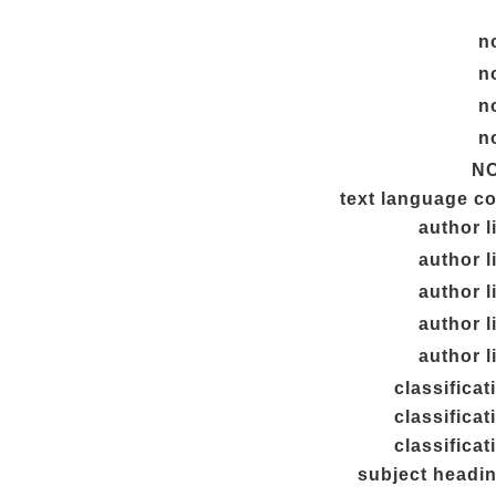
n
n
n
n
NC
text language c
author l
author l
author l
author l
author l
classificat
classificat
classificat
subject headi