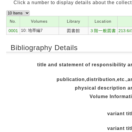
Click a number to display details about the collect
No.
Volumes
Library
Location
10: 地帯編7
0001
図書館
３階一般図書
213.6/
Bibliography Details
title and statement of responsibility a
publication,distribution,etc.,a
physical description a
Volume Informat
variant tit
variant tit