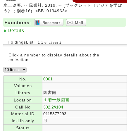
水上遼著. -- 風響社, 2019. -- (ブックレット《アジアを学ぼ
う》 ; 別巻16). <BB10134963>
Functions:
Details
HoldingsList
1
-
1
of about
1
Click a number to display details about the
collection.
No.
0001
Volumes
図書館
Library
１階一般図書
Location
Call No
302.2//104
Material ID
0115377293
可
In-Lib only
Status