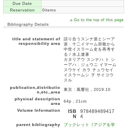
Due Date
Reservation
0items
Go to the top of this page
Bibliography Details
title and statement of
語り合うスンナ派とシーア
responsibility area
派 : 十二イマーム崇敬から
中世イスラーム史を再考す
る / 水上遼著
カタリアウ スンナハ ト シ
ーアハ : ジュウニ イマーム
スウケイ カラ チュウセイ
イスラームシ ヲ サイコウ
スル
publication,distributio
東京 : 風響社 , 2019.10
n,etc.,area
physical description
64p ; 21cm
area
Volume Information
ISB
978489489417
N
4
parent bibliography
ブックレット《アジアを学