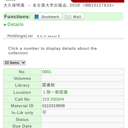
大久保明著. -- 名古屋大学出版会, 2018. <BB10127633>
Functions:
Details
HoldingsList
1
-
1
of about
1
Click a number to display details about the
collection.
No.
0001
Volumes
図書館
Library
１階一般図書
Location
Call No
319.3303//4
Material ID
0115319808
可
In-Lib only
Status
Due Date