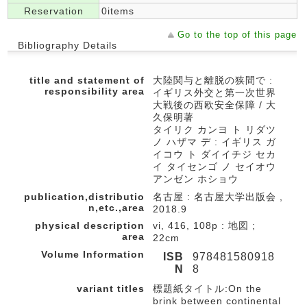
Reservation
0items
Go to the top of this page
Bibliography Details
title and statement of
大陸関与と離脱の狭間で :
responsibility area
イギリス外交と第一次世界
大戦後の西欧安全保障 / 大
久保明著
タイリク カンヨ ト リダツ
ノ ハザマ デ : イギリス ガ
イコウ ト ダイイチジ セカ
イ タイセンゴ ノ セイオウ
アンゼン ホショウ
publication,distributio
名古屋 : 名古屋大学出版会 ,
n,etc.,area
2018.9
physical description
vi, 416, 108p : 地図 ;
area
22cm
Volume Information
ISB
978481580918
N
8
variant titles
標題紙タイトル:On the
brink between continental