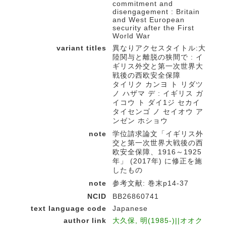
commitment and
disengagement : Britain
and West European
security after the First
World War
variant titles
異なりアクセスタイトル:大
陸関与と離脱の狭間で : イ
ギリス外交と第一次世界大
戦後の西欧安全保障
タイリク カンヨ ト リダツ
ノ ハザマ デ : イギリス ガ
イコウ ト ダイ1ジ セカイ
タイセンゴ ノ セイオウ ア
ンゼン ホショウ
note
学位請求論文「イギリス外
交と第一次世界大戦後の西
欧安全保障、1916～1925
年」 (2017年) に修正を施
したもの
note
参考文献: 巻末p14-37
NCID
BB26860741
text language code
Japanese
author link
大久保, 明(1985-)||オオク