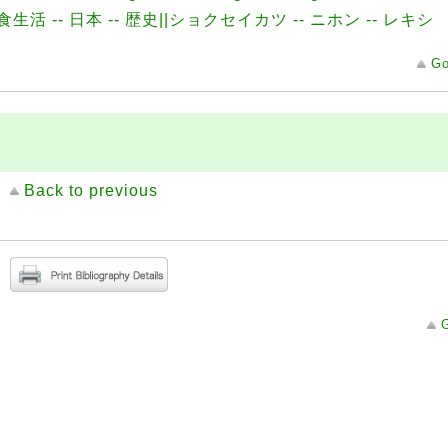
食生活 -- 日本 -- 歴史||ショクセイカツ -- ニホン -- レキシ
Go
Back to previous
G