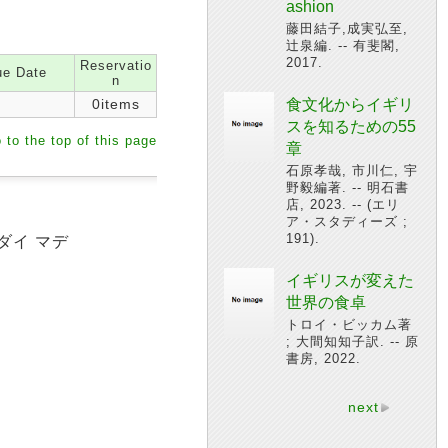
ashion
藤田結子,成実弘至,
辻泉編. -- 有斐閣,
2017.
Reservatio
e Date
n
0items
食文化からイギリ
スを知るための55
 to the top of this page
章
石原孝哉, 市川仁, 宇
野毅編著. -- 明石書
店, 2023. -- (エリ
ア・スタディーズ ;
191).
ダイ マデ
イギリスが変えた
世界の食卓
トロイ・ビッカム著
; 大間知知子訳. -- 原
書房, 2022.
next