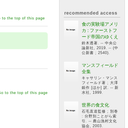
recommended access
 to the top of this page
食の実験場アメリ
カ : ファーストフ
ード帝国のゆくえ
鈴木透著. -- 中央公
論新社, 2019. -- (中
公新書 ; 2540).
マンスフィールド
全集
キャサリン・マンス
フィールド著 ; 大澤
銀作 [ほか] 訳. -- 新
水社, 1999.
o to the top of this page
世界の食文化
石毛直道監修 ; 別巻
: 分野別ことがら索
引. -- 農山漁村文化
協会, 2003.