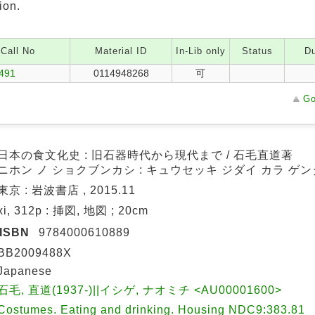
ion.
Call No
Material ID
In-Lib only
Status
Du
/491
0114948268
可
Go
日本の食文化史 : 旧石器時代から現代まで / 石毛直道著
ニホン ノ ショクブンカシ : キュウセッキ ジダイ カラ ゲン
東京 : 岩波書店 , 2015.11
xi, 312p : 挿図, 地図 ; 20cm
ISBN
9784000610889
BB2009488X
Japanese
石毛, 直道(1937-)||イシゲ, ナオミチ <AU00001600>
Costumes. Eating and drinking. Housing NDC9:383.81