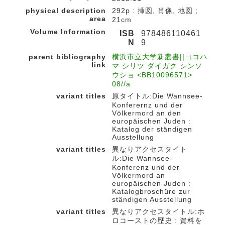
physical description
292p : 挿図, 肖像, 地図 ;
area
21cm
Volume Information
ISB
978486110461
N
9
parent bibliography
横浜市立大学新叢書||ヨコハ
link
マ シリツ ダイガク シンソ
ウショ <BB10096571>
08//a
variant titles
原タイトル:Die Wannsee-
Konferernz und der
Völkermord an den
europäischen Juden :
Katalog der ständigen
Ausstellung
variant titles
異なりアクセスタイト
ル:Die Wannsee-
Konferenz und der
Völkermord an
europäischen Juden :
Katalogbroschüre zur
ständigen Ausstellung
variant titles
異なりアクセスタイトル:ホ
ロコーストの歴史 : 資料を