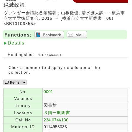
絶滅政策
ヴァンゼー会議記念館編著 ; 山根徹也, 清水雅大訳. -- 横浜市
立大学学術研究会, 2015. -- (横浜市立大学新叢書 ; 08).
<BB10106855>
Functions:
Details
HoldingsList
1
-
1
of about
1
Click a number to display details about the
collection.
No.
0001
Volumes
図書館
Library
３階一般図書
Location
Call No
234.074//136
Material ID
0114958036