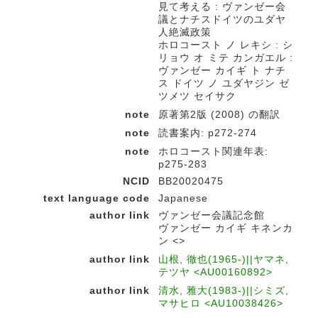
見て考える : ヴァンゼー会
議とナチスドイツのユダヤ
人絶滅政策
ホロコースト ノ レキシ : シ
リョウ オ ミテ カンガエル :
ヴァンゼー カイギ ト ナチ
ス ドイツ ノ ユダヤジン ゼ
ツメツ セイサク
note
原著第2版 (2008) の翻訳
note
読書案内: p272-274
note
ホロコースト関連年表:
p275-283
NCID
BB20020475
text language code
Japanese
author link
ヴァンゼー会議記念館
ヴァンゼー カイギ キネンカ
ン <>
author link
山根, 徹也(1965-)||ヤマネ,
テツヤ <AU00160892>
author link
清水, 雅大(1983-)||シミズ,
マサヒロ <AU10038426>