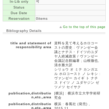
可
In-Lib only
Status
Due Date
Reservation
0items
Go to the top of this page
Bibliography Details
title and statement of
資料を見て考えるホロコー
responsibility area
ストの歴史 : ヴァンゼー会
議とナチス・ドイツのユダ
ヤ人絶滅政策 / ヴァンゼー
会議記念館編著 ; 山根徹也,
清水雅大訳
シリョウ オ ミテ カンガエ
ル ホロコースト ノ レキシ :
ヴァンゼー カイギ ト ナチ
ス ドイツ ノ ユダヤジン ゼ
ツメツ セイサク
publication,distributio
[横浜] : 横浜市立大学学術研
n,etc.,area
究会
publication,distributio
横浜 : 春風社 (発売) ,
n,etc.,area
2015.11