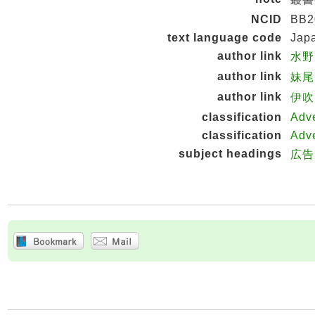
NCID
BB2
text language code
Jap
author link
水野,
author link
妹尾,
author link
伊吹,
classification
Adve
classification
Adve
subject headings
広告