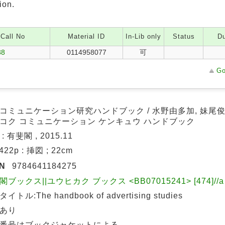
ion.
Call No
Material ID
In-Lib only
Status
Du
88
0114958077
可
Go
コミュニケーション研究ハンドブック / 水野由多加, 妹尾俊
コク コミュニケーション ケンキュウ ハンドブック
: 有斐閣 , 2015.11
 422p : 挿図 ; 22cm
BN
9784641184275
閣ブックス||ユウヒカク ブックス <BB07015241> [474]//a
イトル:The handbook of advertising studies
あり
番号はブックジャケットによる