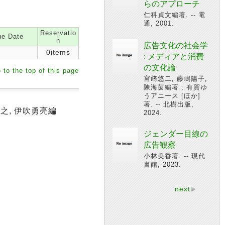
らのアプローチ
仁科貞文編著. -- 電
通, 2001.
Reservatio
e Date
n
広告文化の社会学
0items
: メディアと消費
の文化論
 to the top of this page
宮﨑悠二, 藤嶋陽子,
陳海茵編著 ; 有賀ゆ
うアニース [ほか]
著. -- 北樹出版,
之, 伊吹勇亮編
2024.
ジェンダー目線の
広告観察
小林美香著. -- 現代
書館, 2023.
next