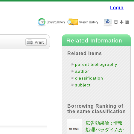
Login
Related Information
Related Items
parent bibliography
author
classification
subject
Borrowing Ranking of
the same classification
広告効果論 : 情報
処理パラダイムか