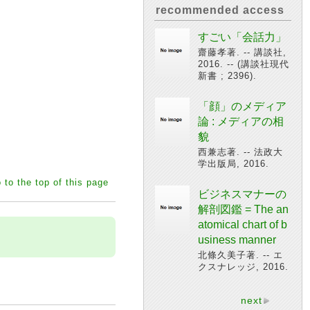
recommended access
すごい「会話力」
齋藤孝著. -- 講談社,
2016. -- (講談社現代
新書 ; 2396).
「顔」のメディア
論 : メディアの相
貌
西兼志著. -- 法政大
学出版局, 2016.
 to the top of this page
ビジネスマナーの
解剖図鑑 = The an
atomical chart of b
usiness manner
北條久美子著. -- エ
クスナレッジ, 2016.
next