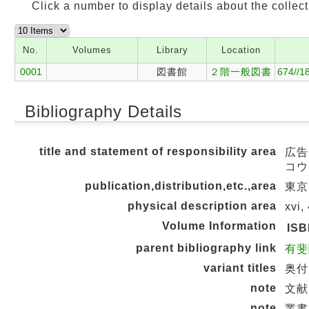
Click a number to display details about the collect
No.
Volumes
Library
Location
0001
図書館
２階一般図書
674//1
Bibliography Details
title and statement of responsibility area
広告
コウ
publication,distribution,etc.,area
東京 
physical description area
xvi,
Volume Information
IS
parent bibliography link
有斐
variant titles
奥付タ
note
文献
note
叢書