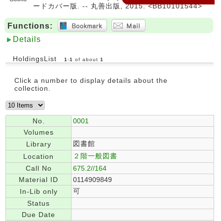
ードカバー版. -- 丸善出版, 2015. <BB10101544>
Functions:
Details
HoldingsList
1
-
1
of about
1
Click a number to display details about the
collection.
No.
0001
Volumes
図書館
Library
２階一般図書
Location
Call No
675.2//164
Material ID
0114909849
可
In-Lib only
Status
Due Date