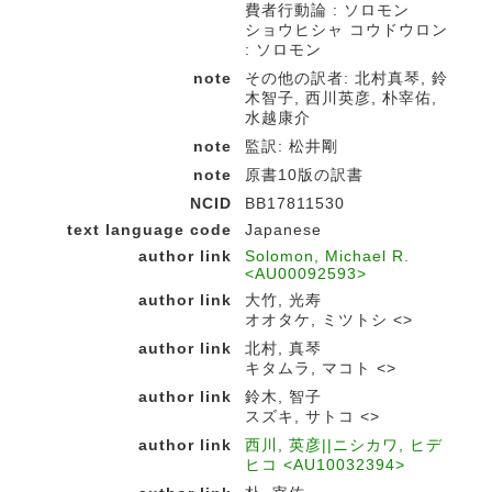
費者行動論 : ソロモン
ショウヒシャ コウドウロン
: ソロモン
note
その他の訳者: 北村真琴, 鈴
木智子, 西川英彦, 朴宰佑,
水越康介
note
監訳: 松井剛
note
原書10版の訳書
NCID
BB17811530
text language code
Japanese
author link
Solomon, Michael R.
<AU00092593>
author link
大竹, 光寿
オオタケ, ミツトシ <>
author link
北村, 真琴
キタムラ, マコト <>
author link
鈴木, 智子
スズキ, サトコ <>
author link
西川, 英彦||ニシカワ, ヒデ
ヒコ <AU10032394>