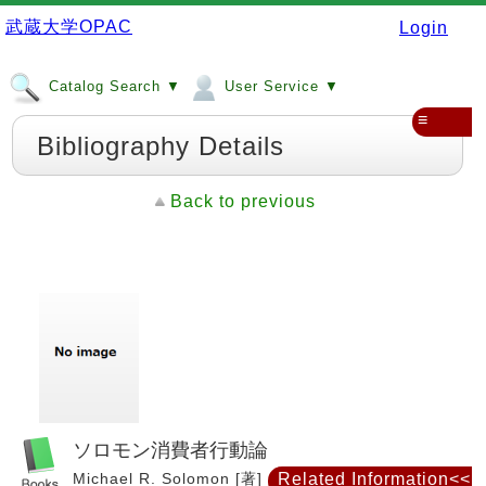
武蔵大学OPAC
Login
Catalog Search ▼
User Service ▼
≡
Bibliography Details
Back to previous
ソロモン消費者行動論
Michael R. Solomon [著] ; 大竹光寿 [ほか] 訳 ; : ハ
Related Information<<