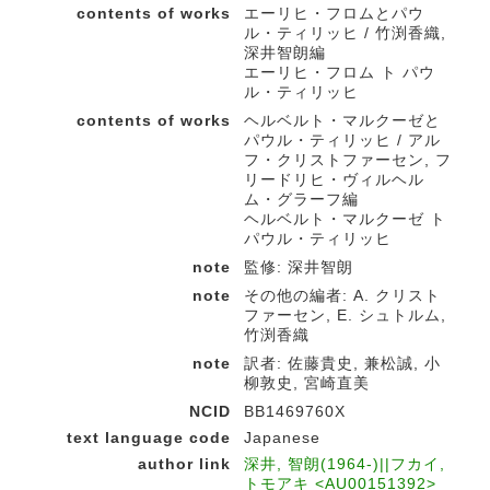
contents of works
エーリヒ・フロムとパウ
ル・ティリッヒ / 竹渕香織,
深井智朗編
エーリヒ・フロム ト パウ
ル・ティリッヒ
contents of works
ヘルベルト・マルクーゼと
パウル・ティリッヒ / アル
フ・クリストファーセン, フ
リードリヒ・ヴィルヘル
ム・グラーフ編
ヘルベルト・マルクーゼ ト
パウル・ティリッヒ
note
監修: 深井智朗
note
その他の編者: A. クリスト
ファーセン, E. シュトルム,
竹渕香織
note
訳者: 佐藤貴史, 兼松誠, 小
柳敦史, 宮崎直美
NCID
BB1469760X
text language code
Japanese
author link
深井, 智朗(1964-)||フカイ,
トモアキ <AU00151392>