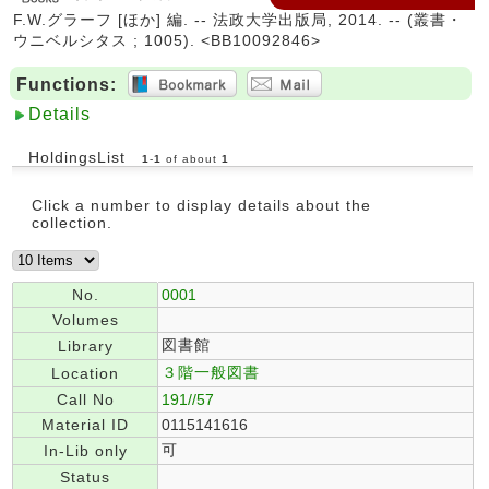
F.W.グラーフ [ほか] 編. -- 法政大学出版局, 2014. -- (叢書・
ウニベルシタス ; 1005). <BB10092846>
Functions:
Details
HoldingsList
1
-
1
of about
1
Click a number to display details about the
collection.
No.
0001
Volumes
図書館
Library
３階一般図書
Location
Call No
191//57
Material ID
0115141616
可
In-Lib only
Status