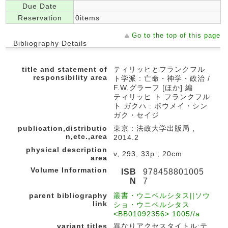
Due Date
Reservation
0items
Go to the top of this page
Bibliography Details
title and statement of
ティリッヒとフランクフル
responsibility area
ト学派 : 亡命・神学・政治 /
F.W.グラーフ [ほか] 編
ティリッヒ ト フランクフル
ト ガクハ : ボウメイ・シン
ガク・セイジ
publication,distributio
東京 : 法政大学出版局 ,
n,etc.,area
2014.2
physical description
v, 293, 33p ; 20cm
area
Volume Information
ISB
978458801005
N
7
parent bibliography
叢書・ウニベルシタス||ソウ
link
ショ・ウニベルシタス
<BB01092356> 1005//a
variant titles
異なりアクセスタイトル:テ