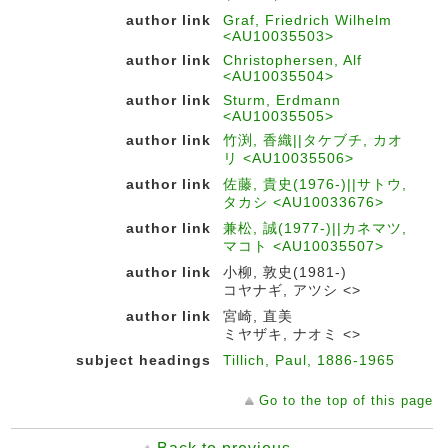
author link
Graf, Friedrich Wilhelm
<AU10035503>
author link
Christophersen, Alf
<AU10035504>
author link
Sturm, Erdmann
<AU10035505>
author link
竹渕, 香織||タケブチ, カオ
リ <AU10035506>
author link
佐藤, 貴史(1976-)||サトウ,
タカシ <AU10033676>
author link
兼松, 誠(1977-)||カネマツ,
マコト <AU10035507>
author link
小柳, 敦史(1981-)
コヤナギ, アツシ <>
author link
宮崎, 直美
ミヤザキ, ナオミ <>
subject headings
Tillich, Paul, 1886-1965
Go to the top of this page