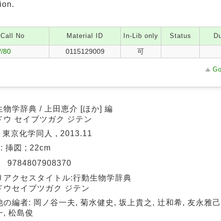
ion.
Call No
Material ID
In-Lib only
Status
Du
//80
0115129009
可
Go
物学辞典 / 上田恵介 [ほか] 編
ドウ セイブツガク ジテン
 東京化学同人 , 2013.11
 : 挿図 ; 22cm
N
9784807908370
りアクセスタイトル:行動生物学辞典
ドウセイブツガク ジテン
の編者: 岡ノ谷一夫, 菊水健史, 坂上貴之, 辻和希, 友永雅己
, 松島俊