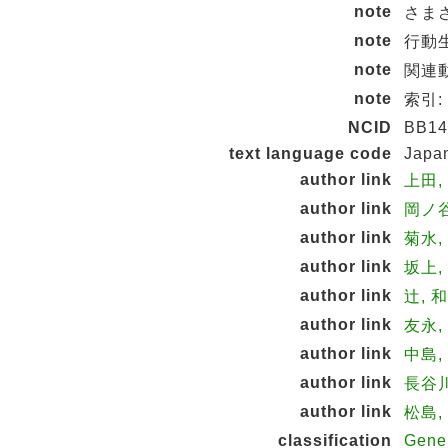
note
さまざ
note
行動生
note
関連動画
note
索引:
NCID
BB14
text language code
Japa
author link
上田, 
author link
岡ノ谷
author link
菊水, 
author link
坂上,
author link
辻, 和
author link
友永,
author link
中島,
author link
長谷川
author link
松島, 
classification
Gene