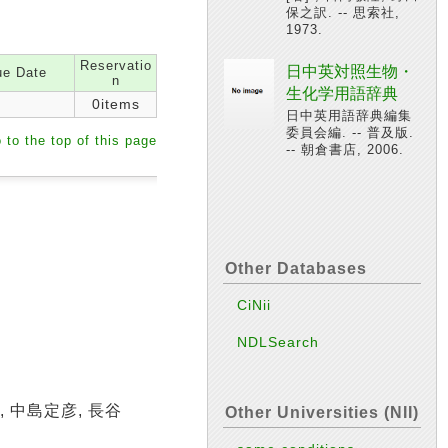
保之訳. -- 思索社,
1973.
Reservatio
日中英対照生物・
e Date
n
生化学用語辞典
0items
日中英用語辞典編集
委員会編. -- 普及版.
 to the top of this page
-- 朝倉書店, 2006.
Other Databases
CiNii
NDLSearch
, 中島定彦, 長谷
Other Universities (NII)