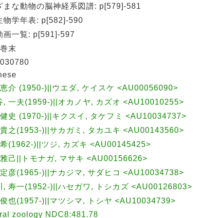
まな動物の脳神経系図譜: p[579]-581
物学年表: p[582]-590
一覧: p[591]-597
 巻末
030780
nese
恵介 (1950-)||ウエダ, ケイスケ <AU00056090>
, 一夫(1959-)||オカノヤ, カズオ <AU10010255>
健史 (1970-)||キクスイ, タケフミ <AU10034737>
 貴之(1953-)||サカガミ, タカユキ <AU00143560>
希(1962-)||ツジ, カズキ <AU00145425>
 雅己||トモナガ, マサキ <AU00156626>
 定彦(1965-)||ナカジマ, サダヒコ <AU10034738>
, 寿一(1952-)||ハセガワ, トシカズ <AU00126803>
俊也(1957-)||マツシマ, トシヤ <AU10034739>
ral zoology NDC8:481.78