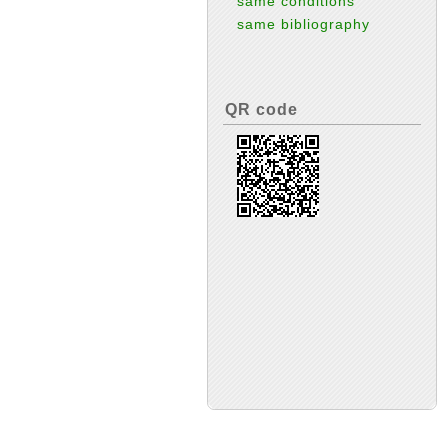
same conditions
same bibliography
QR code