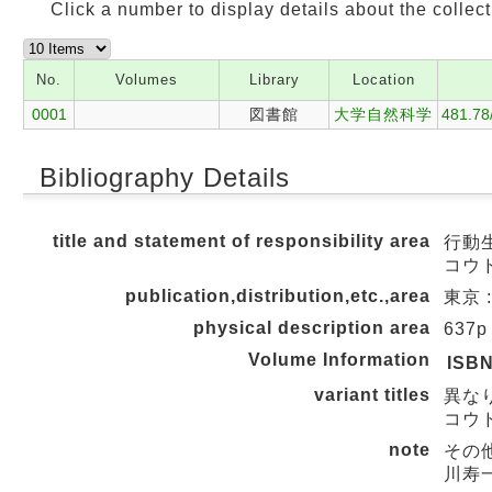
Click a number to display details about the collect
No.
Volumes
Library
Location
0001
図書館
大学自然科学
481.78
Bibliography Details
title and statement of responsibility area
行動生
コウ
publication,distribution,etc.,area
東京 :
physical description area
637p
Volume Information
ISB
variant titles
異な
コウ
note
その他
川寿一