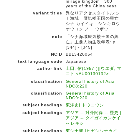
mirage kingdom : 300
years of the China seas
variant titles
異なりアクセスタイトル:シ
ナ海域 : 蜃気楼王国の興亡
シナ カイイキ : シンキロウ
オウコク ノ コウボウ
note
「シナ海域蜃気楼王国の興
亡」主要人物生没年表: p
[344] - [345]
NCID
BB13420054
text language code
Japanese
author link
上田, 信(1957-)||ウエダ, マ
コト <AU00130132>
classification
General history of Asia
NDC8:220
classification
General history of Asia
NDC9:220
subject headings
東洋史||トウヨウシ
subject headings
アジア -- 対外関係 -- 歴史||
アジア -- タイガイカンケイ
-- レキシ
subject headings
東シナ海||ヒガシシナカイ