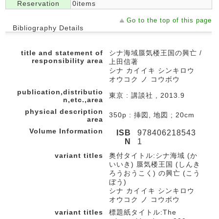
Reservation
0items
Go to the top of this page
Bibliography Details
title and statement of
シナ海域蜃気楼王国の興亡 /
responsibility area
上田信著
シナ カイイキ シンキロウ
オウコク ノ コウボウ
publication,distributio
東京 : 講談社 , 2013.9
n,etc.,area
physical description
350p : 挿図, 地図 ; 20cm
area
Volume Information
ISB
978406218543
N
1
variant titles
奥付タイトル:シナ海域 (か
いいき) 蜃気楼王国 (しんき
ろうおうこく) の興亡 (こう
ぼう)
シナ カイイキ シンキロウ
オウコク ノ コウボウ
variant titles
標題紙タイトル:The