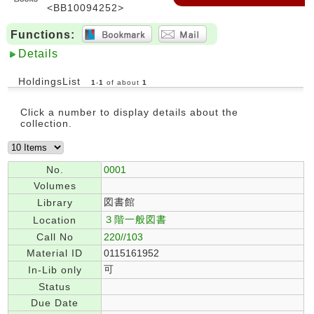
<BB10094252>
Functions:
Details
HoldingsList
1
-
1
of about
1
Click a number to display details about the
collection.
No.
0001
Volumes
図書館
Library
３階一般図書
Location
Call No
220//103
Material ID
0115161952
可
In-Lib only
Status
Due Date