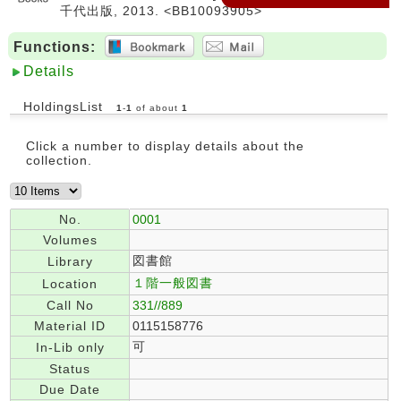
千代出版, 2013. <BB10093905>
Functions:
Details
HoldingsList
1
-
1
of about
1
Click a number to display details about the
collection.
No.
0001
Volumes
図書館
Library
１階一般図書
Location
Call No
331//889
Material ID
0115158776
可
In-Lib only
Status
Due Date