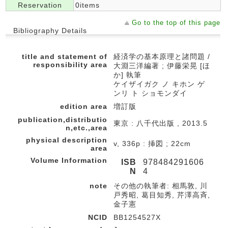
Reservation
0items
Go to the top of this page
Bibliography Details
title and statement of
経済学の基本原理と諸問題 /
responsibility area
大淵三洋編著 ; 伊藤栄晃 [ほ
か] 執筆
ケイザイガク ノ キホン ゲ
ンリ ト ショモンダイ
edition area
増訂版
publication,distributio
東京 : 八千代出版 , 2013.5
n,etc.,area
physical description
v, 336p : 挿図 ; 22cm
area
Volume Information
ISB
978484291606
N
4
note
その他の執筆者: 相馬敦, 川
戸秀昭, 葛目知秀, 芹澤高斉,
金子憲
NCID
BB1254527X