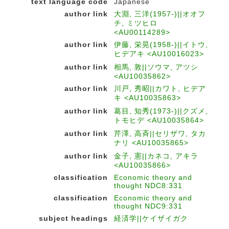
text language code
Japanese
author link
大淵, 三洋(1957-)||オオフ
チ, ミツヒロ
<AU00114289>
author link
伊藤, 栄晃(1958-)||イトウ,
ヒデアキ <AU10016023>
author link
相馬, 敦||ソウマ, アツシ
<AU10035862>
author link
川戸, 秀昭||カワト, ヒデア
キ <AU10035863>
author link
葛目, 知秀(1973-)||クズメ,
トモヒデ <AU10035864>
author link
芹澤, 高斉||セリザワ, タカ
ナリ <AU10035865>
author link
金子, 憲||カネコ, アキラ
<AU10035866>
classification
Economic theory and
thought NDC8:331
classification
Economic theory and
thought NDC9:331
subject headings
経済学||ケイザイガク