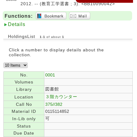
2012. -- (教育工学選書 ; 3). <BB10090042>
Functions:
Details
HoldingsList
1
-
1
of about
1
Click a number to display details about the
collection.
No.
0001
Volumes
図書館
Library
３階カウンター
Location
Call No
375//382
Material ID
0115114852
可
In-Lib only
Status
Due Date