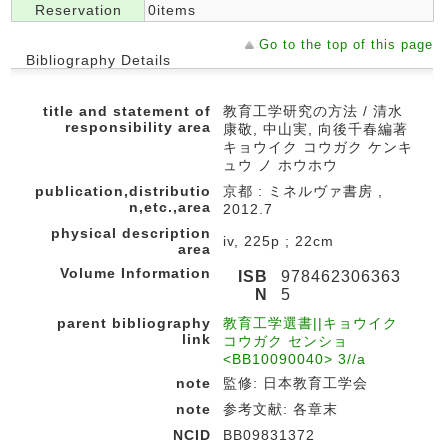
Reservation
0items
Go to the top of this page
Bibliography Details
title and statement of
教育工学研究の方法 / 清水
responsibility area
康敬, 中山実, 向後千春編著
キョウイク コウガク ケンキ
ュウ ノ ホウホウ
publication,distributio
京都 : ミネルヴァ書房 ,
n,etc.,area
2012.7
physical description
iv, 225p ; 22cm
area
Volume Information
ISB
978462306363
N
5
parent bibliography
教育工学選書||キョウイク
link
コウガク センショ
<BB10090040> 3//a
note
監修: 日本教育工学会
note
参考文献: 各章末
NCID
BB09831372