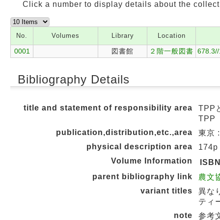
Click a number to display details about the collect
No.
Volumes
Library
Location
0001
図書館
２階一般図書
678.3/
Bibliography Details
title and statement of responsibility area
TPP
TPP
publication,distribution,etc.,area
東京 
physical description area
174p
Volume Information
ISB
parent bibliography link
農文協
variant titles
異な
ティー
note
参考