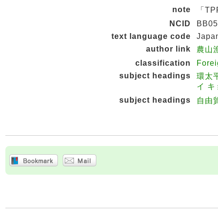
note
「TP
NCID
BB05
text language code
Japa
author link
農山漁
classification
Fore
subject headings
環太
イ 
subject headings
自由