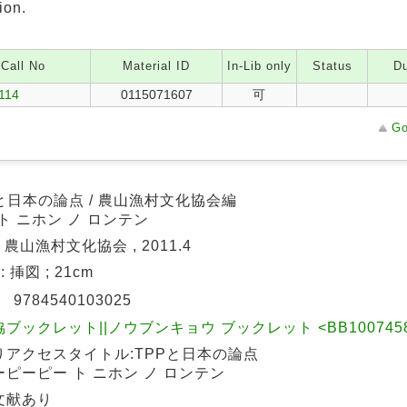
ion.
Call No
Material ID
In-Lib only
Status
Du
/114
0115071607
可
Go
と日本の論点 / 農山漁村文化協会編
 ト ニホン ノ ロンテン
: 農山漁村文化協会 , 2011.4
 : 挿図 ; 21cm
N
9784540103025
ブックレット||ノウブンキョウ ブックレット <BB10074585>
りアクセスタイトル:TPPと日本の論点
ピーピー ト ニホン ノ ロンテン
文献あり