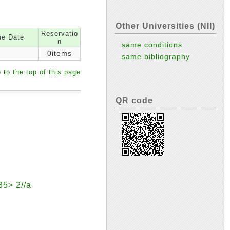
Other Universities (NII)
Reservatio
e Date
n
same conditions
0items
same bibliography
 to the top of this page
QR code
 2//a