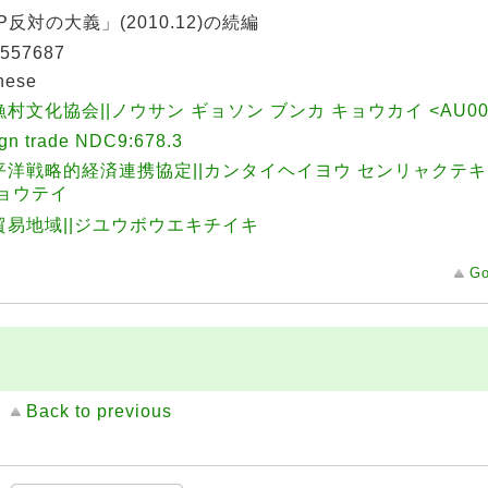
P反対の大義」(2010.12)の続編
557687
nese
村文化協会||ノウサン ギョソン ブンカ キョウカイ <AU000
ign trade NDC9:678.3
平洋戦略的経済連携協定||カンタイヘイヨウ センリャクテキ
キョウテイ
貿易地域||ジユウボウエキチイキ
Go
Back to previous