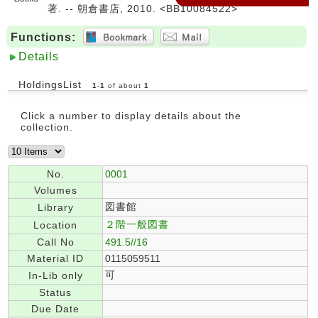
著. -- 朝倉書店, 2010. <BB10084522>
Functions:
Details
HoldingsList
1
-
1
of about
1
Click a number to display details about the
collection.
No.
0001
Volumes
図書館
Library
２階一般図書
Location
Call No
491.5//16
Material ID
0115059511
可
In-Lib only
Status
Due Date