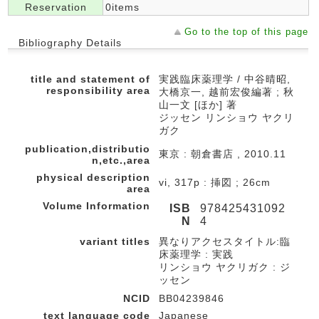
Reservation
0items
Go to the top of this page
Bibliography Details
title and statement of
実践臨床薬理学 / 中谷晴昭,
responsibility area
大橋京一, 越前宏俊編著 ; 秋
山一文 [ほか] 著
ジッセン リンショウ ヤクリ
ガク
publication,distributio
東京 : 朝倉書店 , 2010.11
n,etc.,area
physical description
vi, 317p : 挿図 ; 26cm
area
Volume Information
ISB
978425431092
N
4
variant titles
異なりアクセスタイトル:臨
床薬理学 : 実践
リンショウ ヤクリガク : ジ
ッセン
NCID
BB04239846
text language code
Japanese