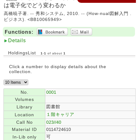
は電子化でどう変わるか
高橋暁子著. -- 秀和システム, 2010. -- (How-nual図解入門 .
ビジネス). <BB10065949>
Functions:
Details
HoldingsList
1
-
1
of about
1
Click a number to display details about the
collection.
No.
0001
Volumes
図書館
Library
１階キャリア
Location
Call No
023//40
Material ID
0114724610
可
In-Lib only