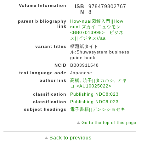
Volume Information
ISB
978479802767
N
8
parent bibliography
How-nual図解入門||How
link
nual ズカイ ニュウモン
<BB07013995> . ビジネ
ス||ビジネス//aa
variant titles
標題紙タイト
ル:Shuwasystem business
guide book
NCID
BB03911548
text language code
Japanese
author link
高橋, 暁子||タカハシ, アキ
コ <AU10025022>
classification
Publishing NDC8:023
classification
Publishing NDC9:023
subject headings
電子書籍||デンシショセキ
Go to the top of this page
Back to previous