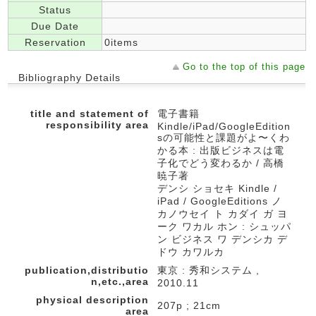
Status
Due Date
Reservation
0items
Go to the top of this page
Bibliography Details
title and statement of
電子書籍
responsibility area
Kindle/iPad/GoogleEdition
sの可能性と課題がよ〜くわ
かる本 : 出版ビジネスは電
子化でどう変わるか / 高橋
暁子著
デンシ ショセキ Kindle /
iPad / GoogleEditions ノ
カノウセイ ト カダイ ガ ヨ
ーク ワカル ホン : シュッパ
ン ビジネス ワ デンシカ デ
ドウ カワルカ
publication,distributio
東京 : 秀和システム ,
n,etc.,area
2010.11
physical description
207p ; 21cm
area