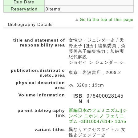
Due Date
Reservation
0items
Go to the top of this page
Bibliography Details
title and statement of
女性史・ジェンダー史 / 天
responsibility area
野正子 [ほか] 編集委員 ; 斎
藤美奈子編集協力 ; 加納実
紀代解説
ジョセイ シ ジェンダー シ
publication,distributio
東京 : 岩波書店 , 2009.2
n,etc.,area
physical description
xv, 326p ; 19cm
area
Volume Information
ISB
978400028145
N
4
parent bibliography
新編日本のフェミニズム||シ
link
ンペン ニホン ノ フェミニ
ズム <BB10047614> 10//b
variant titles
異なりアクセスタイトル:女
性史ジェンダー史