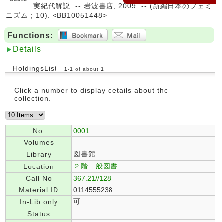
実紀代解説. -- 岩波書店, 2009. -- (新編日本のフェミ
ニズム ; 10). <BB10051448>
Functions:
Details
HoldingsList
1
-
1
of about
1
Click a number to display details about the
collection.
No.
0001
Volumes
図書館
Library
２階一般図書
Location
Call No
367.21//128
Material ID
0114555238
可
In-Lib only
Status