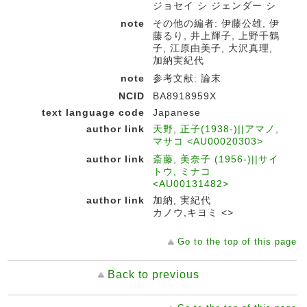
ジョセイ シ ジェンダー シ
note
その他の編者: 伊藤公雄, 伊
藤るり, 井上輝子, 上野千鶴
子, 江原由美子, 大沢真理,
加納実紀代
note
参考文献: 論末
NCID
BA8918959X
text language code
Japanese
author link
天野, 正子(1938-)||アマノ,
マサコ <AU00020303>
author link
斎藤, 美奈子 (1956-)||サイ
トウ, ミナコ
<AU00131482>
author link
加納, 実紀代
カノウ,キヨミ <>
Go to the top of this page
Back to previous