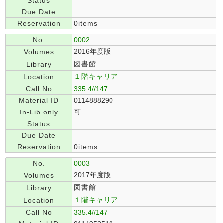
Status
Due Date
Reservation
0items
No.
0002
2016年度版
Volumes
図書館
Library
１階キャリア
Location
Call No
335.4//147
Material ID
0114888290
可
In-Lib only
Status
Due Date
Reservation
0items
No.
0003
2017年度版
Volumes
図書館
Library
１階キャリア
Location
Call No
335.4//147