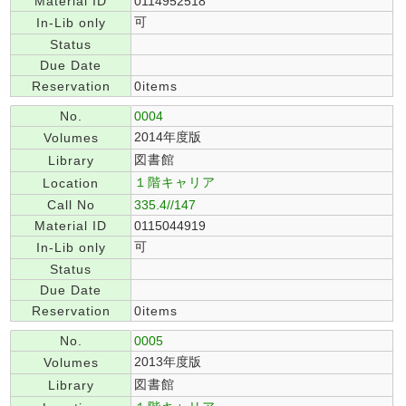
Material ID
0114952518
可
In-Lib only
Status
Due Date
Reservation
0items
No.
0004
2014年度版
Volumes
図書館
Library
１階キャリア
Location
Call No
335.4//147
Material ID
0115044919
可
In-Lib only
Status
Due Date
Reservation
0items
No.
0005
2013年度版
Volumes
図書館
Library