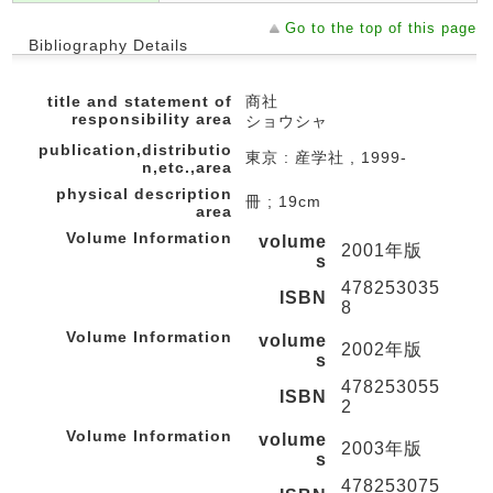
Go to the top of this page
Bibliography Details
title and statement of
商社
responsibility area
ショウシャ
publication,distributio
東京 : 産学社 , 1999-
n,etc.,area
physical description
冊 ; 19cm
area
Volume Information
volume
2001年版
s
478253035
ISBN
8
Volume Information
volume
2002年版
s
478253055
ISBN
2
Volume Information
volume
2003年版
s
478253075