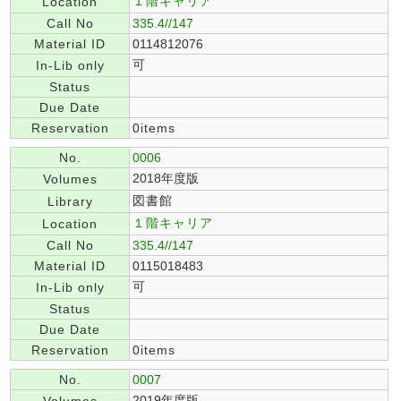
１階キャリア
Location
Call No
335.4//147
Material ID
0114812076
可
In-Lib only
Status
Due Date
Reservation
0items
No.
0006
2018年度版
Volumes
図書館
Library
１階キャリア
Location
Call No
335.4//147
Material ID
0115018483
可
In-Lib only
Status
Due Date
Reservation
0items
No.
0007
2019年度版