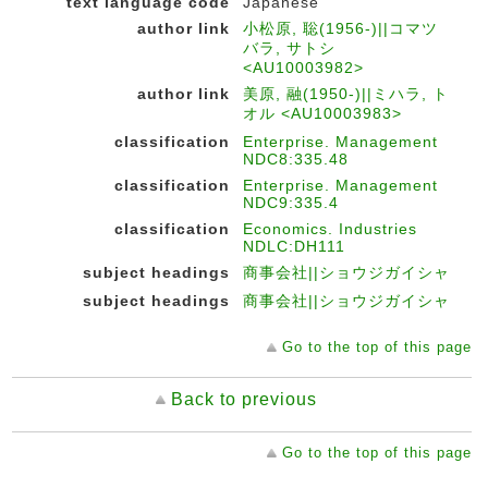
text language code
Japanese
author link
小松原, 聡(1956-)||コマツ
バラ, サトシ
<AU10003982>
author link
美原, 融(1950-)||ミハラ, ト
オル <AU10003983>
classification
Enterprise. Management
NDC8:335.48
classification
Enterprise. Management
NDC9:335.4
classification
Economics. Industries
NDLC:DH111
subject headings
商事会社||ショウジガイシャ
subject headings
商事会社||ショウジガイシャ
Go to the top of this page
Back to previous
Go to the top of this page