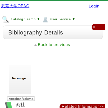
武蔵大学OPAC
Login
Catalog Search ▼
User Service ▼
≡
Bibliography Details
Back to previous
商社
Related Information<<