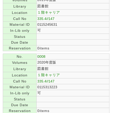
Volumes
図書館
Library
１階キャリア
Location
Call No
335.4//147
Material ID
0115245631
可
In-Lib only
Status
Due Date
Reservation
0items
No.
0008
2020年度版
Volumes
図書館
Library
１階キャリア
Location
Call No
335.4//147
Material ID
0115313223
可
In-Lib only
Status
Due Date
Reservation
0items