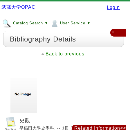
武蔵大学OPAC
Login
Catalog Search ▼
User Service ▼
≡
Bibliography Details
Back to previous
史觀
早稲田大學史學科. -- 1冊 (昭6.11)-. -- 新建社, 1931.
Related Information<<