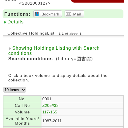
<SB01008127>
Functions:
Details
Collective HoldingsList
1
-
1
of about
1
Showing Holdings Listing with Search
conditions
Search conditions:
(Library=図書館)
Click a book volume to display details about the
collection.
No.
0001
Call No
Z205//33
Volume
117-165
Available Years/
1987-2011
Months