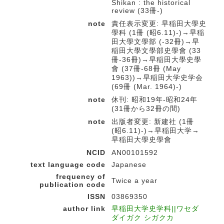
Shikan : the historical
review (33冊-)
note
責任表示変更: 早稲田大學史
學科 (1冊 (昭6.11)-)→早稲
田大學文學部 (-32冊)→早
稲田大學文學部史學會 (33
冊-36冊)→早稲田大學史學
會 (37冊-68冊 (May
1963))→早稲田大学史学会
(69冊 (Mar. 1964)-)
note
休刊: 昭和19年-昭和24年
(31冊から32冊の間)
note
出版者変更: 新建社 (1冊
(昭6.11)-)→早稲田大学→
早稲田大學史學會
NCID
AN00101592
text language code
Japanese
frequency of
Twice a year
publication code
ISSN
03869350
author link
早稲田大学史学科||ワセダ
ダイガク シガクカ