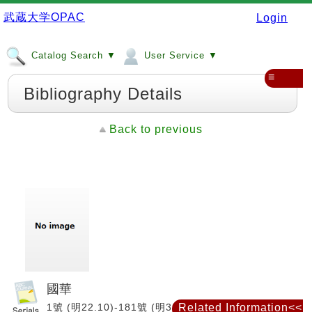
武蔵大学OPAC
Login
Catalog Search ▼
User Service ▼
≡
Bibliography Details
Back to previous
國華
1號 (明22.10)-181號 (明38.6) ; 16編182號 (明
Related Information<<