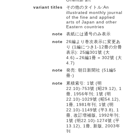
Oriental art
variant titles
その他のタイトル:An
illustrated monthly journal
of the fine and applied
arts of Japan and other
Eastern countries
note
表紙には通号のみ表示
note
26編より巻次表示に変更あ
り (1編につき1-12冊の分冊
表示): 25編301號 (大
4.6)→26編1冊 = 302號 (大
4.7)
note
発売: 朝日新聞社 (51編5
冊-)
note
累積索引: 1號 (明
22.10)-753號 (昭29.12), 1
冊, 1956年刊; 1號 (明
22.10)-1029號 (昭54.12),
1冊, 1981年刊; 1號 (明
22.10)-1149號 (平3.8), 1
冊, 改訂増補版, 1992年刊;
1號 (明22.10)-1274號 (平
13.12), 1冊, 新版, 2003年
刊