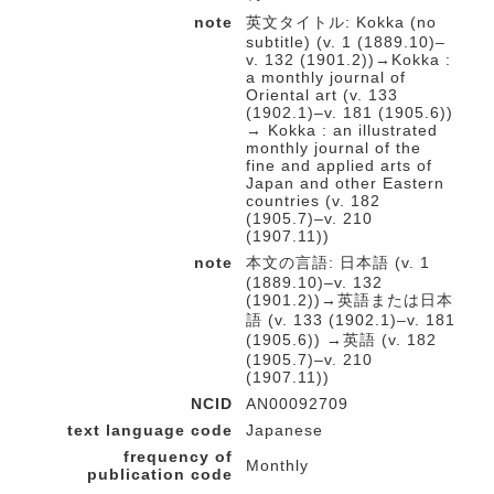
note
英文タイトル: Kokka (no
subtitle) (v. 1 (1889.10)–
v. 132 (1901.2))→Kokka :
a monthly journal of
Oriental art (v. 133
(1902.1)–v. 181 (1905.6))
→ Kokka : an illustrated
monthly journal of the
fine and applied arts of
Japan and other Eastern
countries (v. 182
(1905.7)–v. 210
(1907.11))
note
本文の言語: 日本語 (v. 1
(1889.10)–v. 132
(1901.2))→英語または日本
語 (v. 133 (1902.1)–v. 181
(1905.6)) →英語 (v. 182
(1905.7)–v. 210
(1907.11))
NCID
AN00092709
text language code
Japanese
frequency of
Monthly
publication code