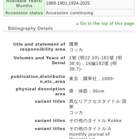
Available Years/
1889-1901;1924-2025
Months
Accession status
Accession continuing
Go to the top of this page
Bibliography Details
title and statement of
國華
responsibility area
コッカ
Volumes and Years of
1號 (明22.10)-181號 (明
Serial
38.6) ; 16編182號 (明
38.7)-
publication,distributio
東京 : 國華社 , 1889-
n,etc.,area
physical description
冊 : 挿図 ; 36cm
area
variant titles
異なりアクセスタイトル:国
華
コッカ
variant titles
その他のタイトル:Kokka
variant titles
その他のタイトル:A
monthly journal of