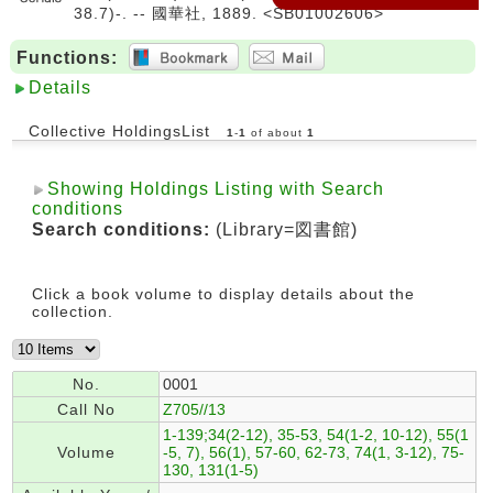
38.7)-. -- 國華社, 1889. <SB01002606>
Functions:
Details
Collective HoldingsList
1
-
1
of about
1
Showing Holdings Listing with Search
conditions
Search conditions:
(Library=図書館)
Click a book volume to display details about the
collection.
No.
0001
Call No
Z705//13
1-139;34(2-12), 35-53, 54(1-2, 10-12), 55(1
Volume
-5, 7), 56(1), 57-60, 62-73, 74(1, 3-12), 75-
130, 131(1-5)