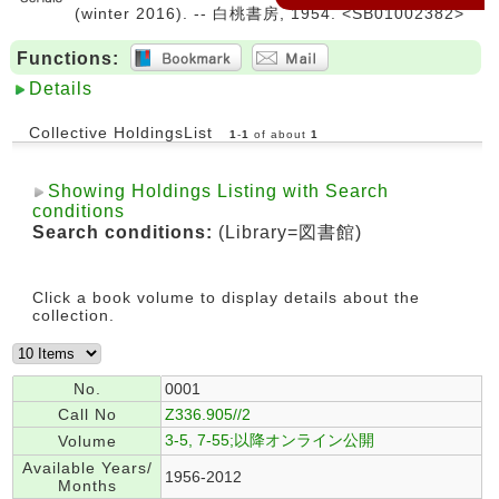
(winter 2016). -- 白桃書房, 1954. <SB01002382>
Functions:
Details
Collective HoldingsList
1
-
1
of about
1
Showing Holdings Listing with Search
conditions
Search conditions:
(Library=図書館)
Click a book volume to display details about the
collection.
No.
0001
Call No
Z336.905//2
3-5, 7-55;以降オンライン公開
Volume
Available Years/
1956-2012
Months