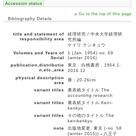
Accession status
Go to the top of this page
Bibliography Details
title and statement of
経理研究 / 中央大学経理研
responsibility area
究所編
ケイリ ケンキュウ
Volumes and Years of
1 (Jan. 1954)-no. 59
Serial
(winter 2016)
publication,distributio
東京 : 白桃書房 , 1954.1-
n,etc.,area
2016.12
physical description
冊 ; 20-26cm
area
variant titles
裏表紙タイトル:The
accounting research
variant titles
裏表紙タイトル:Keiri-
kenkyu
variant titles
その他のタイトル:The
keirikenkyu
note
出版地変更: 東京 (-no. 58
(winter 2015))→八王子