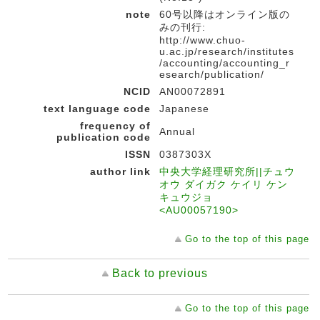
note
60号以降はオンライン版の
みの刊行:
http://www.chuo-
u.ac.jp/research/institutes
/accounting/accounting_r
esearch/publication/
NCID
AN00072891
text language code
Japanese
frequency of
Annual
publication code
ISSN
0387303X
author link
中央大学経理研究所||チュウ
オウ ダイガク ケイリ ケン
キュウジョ
<AU00057190>
Go to the top of this page
Back to previous
Go to the top of this page