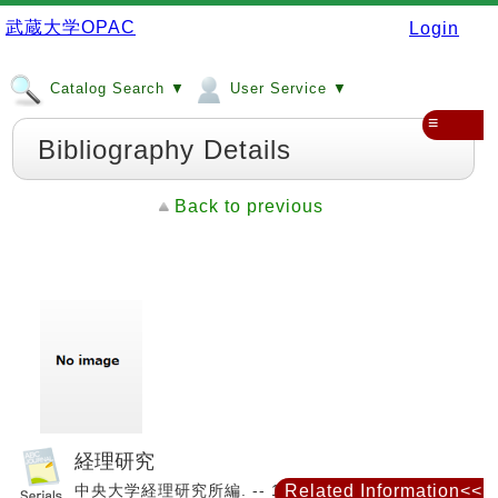
武蔵大学OPAC
Login
Catalog Search ▼
User Service ▼
≡
Bibliography Details
Back to previous
経理研究
中央大学経理研究所編. -- 1 (Jan. 1954)-no. 59
Related Information<<