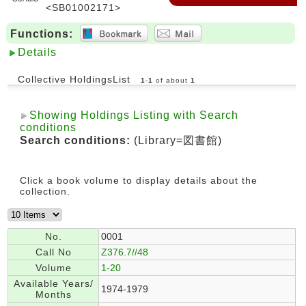
<SB01002171>
Functions:
Details
Collective HoldingsList
1
-
1
of about
1
Showing Holdings Listing with Search
conditions
Search conditions:
(Library=図書館)
Click a book volume to display details about the
collection.
No.
0001
Call No
Z376.7//48
Volume
1-20
Available Years/
1974-1979
Months